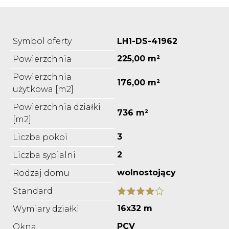
Symbol oferty
LH1-DS-41962
225,00 m²
Powierzchnia
Powierzchnia
176,00 m²
użytkowa [m2]
Powierzchnia działki
736 m²
[m2]
3
Liczba pokoi
2
Liczba sypialni
wolnostojący
Rodzaj domu
Standard
16x32 m
Wymiary działki
PCV
Okna