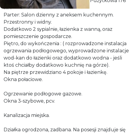
Powierzchnia całkowita domu 225 m²użytkowa 176
m².
Parter: Salon dzienny z aneksem kuchennym.
Przestronny i widny.
Dodatkowo 2 sypialnie, łazienka z wanną, oraz
pomieszczenie gospodarcze.
Piętro, do wykończenia : ( rozprowadzone instalacja
ogrzewania podłogowego, wyprowadzone instalacje
wod-kan do łazienki oraz dodatkowo wodna - jeśli
ktoś chciałby dodatkowo kuchnię na górze).
Na piętrze przewidziano 4 pokoje i łazienkę.
Okna połaciowe.
Ogrzewanie podłogowe gazowe.
Okna 3-szybowe, pcv.
Kanalizacja miejska.
Działka ogrodzona, zadbana. Na posesji znajduje się