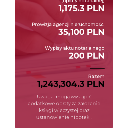
(opłaty notarialnej)
1,175.3 PLN
Prowizja agencji nieruchomości
35,100 PLN
Wypisy aktu notarialnego
200 PLN
Razem
1,243,304.3 PLN
Uwaga: mogą wystąpić
dodatkowe opłaty za założenie
księgi wieczystej oraz
ustanowienie hipoteki.