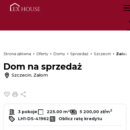
Strona główna
Oferty
Domy
Sprzedaż
Szczecin
Załom
Dom na sprzedaż
Szczecin, Załom
Dodaj do ulubionych
Drukuj
Udostępnij
2
3 pokoje
225.00 m²
5 200,00 zł/m
LH1-DS-41962
Oblicz ratę kredytu