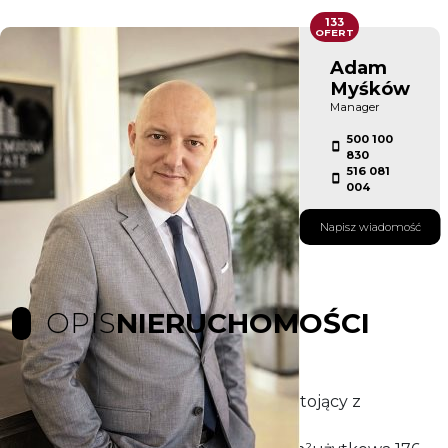
133
OFERT
Adam
Myśków
Manager
500 100
830
516 081
004
Napisz wiadomość
OPIS
NIERUCHOMOŚCI
Na sprzedaż dom parterowy wolnostojący z
użytkowym poddaszem.