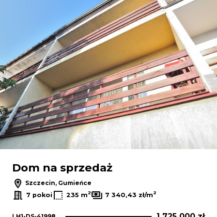
Dom na sprzedaż
Szczecin, Gumieńce
2
2
7 pokoi
235 m
7 340,43 zł/m
1 725 000 zł
LH1-DS-41998