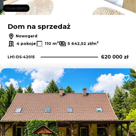
Nowa oferta
Dom na sprzedaż
Nowogard
2
2
4 pokoje
110 m
5 642,52 zł/m
620 000 zł
LH1-DS-42015
Dodaj