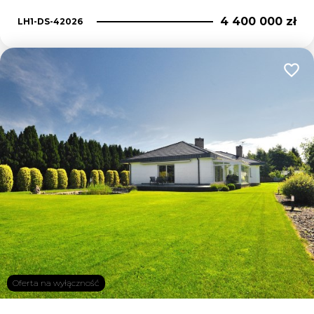
4 400 000 zł
LH1-DS-42026
Dodaj
Oferta na wyłączność