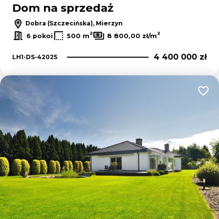
Dom na sprzedaż
Dobra (Szczecińska), Mierzyn
2
2
6 pokoi
500 m
8 800,00 zł/m
4 400 000 zł
LH1-DS-42025
Dodaj