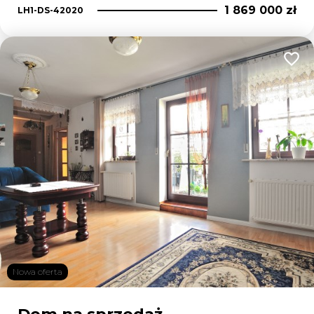
1 869 000 zł
LH1-DS-42020
Dodaj
Nowa oferta