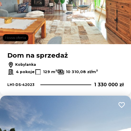
Nowa oferta
Dom na sprzedaż
Kobylanka
2
2
4 pokoje
129 m
10 310,08 zł/m
1 330 000 zł
LH1-DS-42023
Dodaj