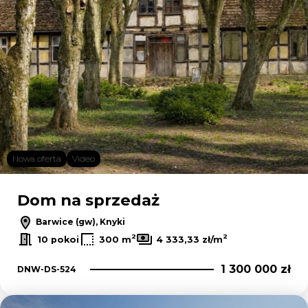
Nowa oferta
Video
Dom na sprzedaż
Barwice (gw), Knyki
2
2
10 pokoi
300 m
4 333,33 zł/m
1 300 000 zł
DNW-DS-524