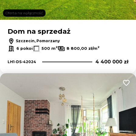
Oferta na wyłączność
Dom na sprzedaż
Szczecin, Pomorzany
2
2
6 pokoi
500 m
8 800,00 zł/m
4 400 000 zł
LH1-DS-42024
Dodaj