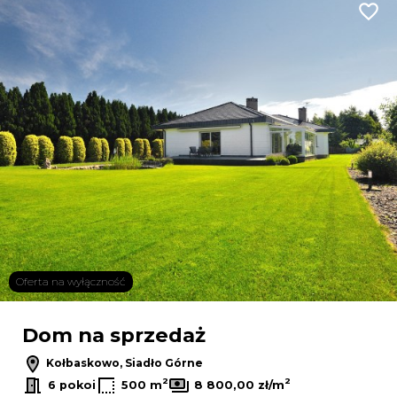
Dodaj
Oferta na wyłączność
Dom na sprzedaż
Kołbaskowo, Siadło Górne
2
2
6 pokoi
500 m
8 800,00 zł/m