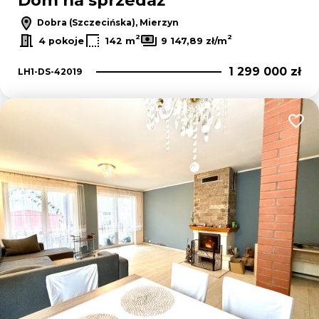
Dom na sprzedaż
Dobra (Szczecińska), Mierzyn
2
2
4 pokoje
142 m
9 147,89 zł/m
1 299 000 zł
LH1-DS-42019
Dodaj