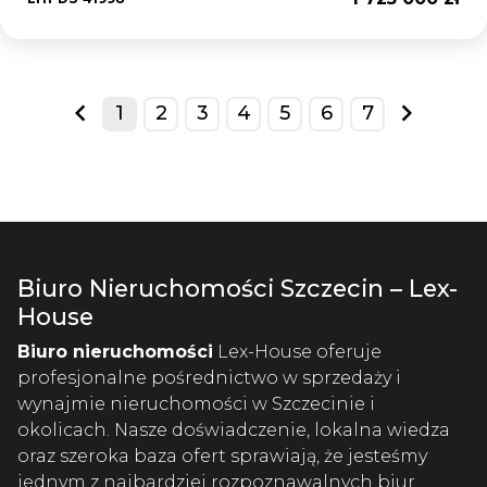
1
2
3
4
5
6
7
prev
next
Biuro Nieruchomości Szczecin – Lex-
House
Biuro nieruchomości
Lex-House oferuje
profesjonalne pośrednictwo w sprzedaży i
wynajmie nieruchomości w Szczecinie i
okolicach. Nasze doświadczenie, lokalna wiedza
oraz szeroka baza ofert sprawiają, że jesteśmy
jednym z najbardziej rozpoznawalnych biur