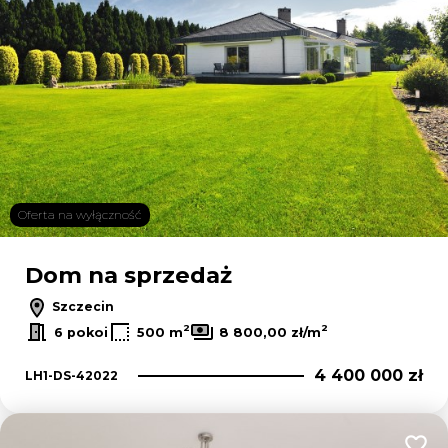
Oferta na wyłączność
Dom na sprzedaż
Szczecin
2
2
6 pokoi
500 m
8 800,00 zł/m
4 400 000 zł
LH1-DS-42022