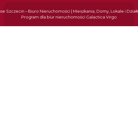
e Szczecin – Biuro Nieruchomości | Mieszkania, Domy, Lokale i Dział
Program dla biur nieruchomości
Galactica Virgo