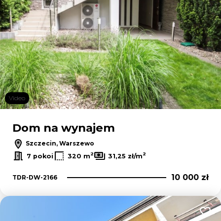
Video
Dom na wynajem
Szczecin, Warszewo
2
2
7 pokoi
320 m
31,25 zł/m
10 000 zł
TDR-DW-2166
Dodaj