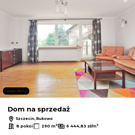
Dodaj
Nowa oferta
Dom na sprzedaż
Szczecin, Bukowo
2
2
8 pokoi
290 m
6 444,83 zł/m