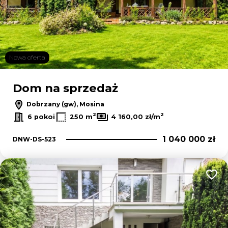
Nowa oferta
Dom na sprzedaż
Dobrzany (gw), Mosina
2
2
6 pokoi
250 m
4 160,00 zł/m
1 040 000 zł
DNW-DS-523
Dodaj