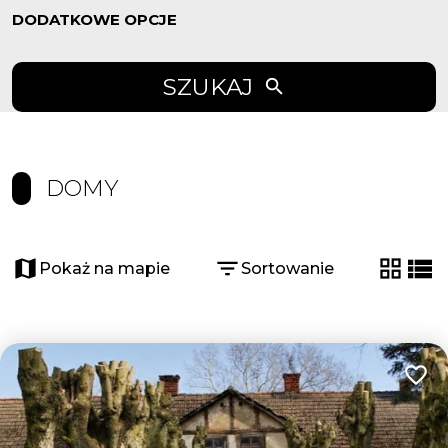
DODATKOWE OPCJE
SZUKAJ
DOMY
Pokaż na mapie
Sortowanie
tabela
list
Dodaj