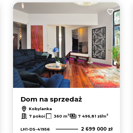
 do ulubionych
Dodaj do u
Dom na sprzedaż
Kobylanka
2
2
7 pokoi
360 m
7 496,81 zł/m
2 699 000 zł
LH1-DS-41956