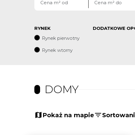
RYNEK
DODATKOWE OP
Rynek pierwotny
Rynek wtorny
DOMY
Pokaż na mapie
Sortowan