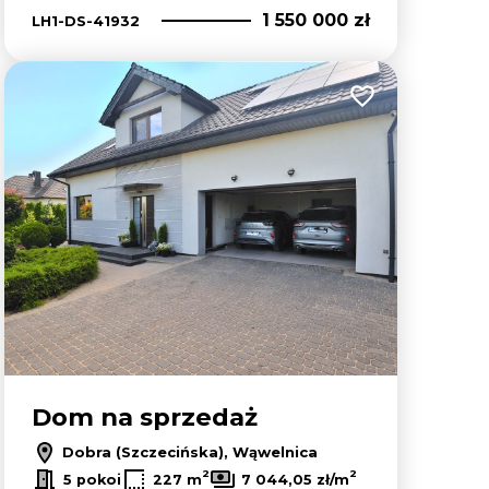
1 550 000 zł
LH1-DS-41932
lubionych
Dodaj do ulubion
Dom na sprzedaż
Dobra (Szczecińska), Wąwelnica
2
2
5 pokoi
227 m
7 044,05 zł/m