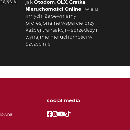
najęcia
jak
Otodom
,
OLX
,
Gratka
,
Nieruchomości Online
i wielu
innych. Zapewniamy
profesjonalne wsparcie przy
każdej transakcji – sprzedaży i
wynajmie nieruchomości w
Szczecinie.
social media
Facebook
Facebook
Facebook
Facebook
główna