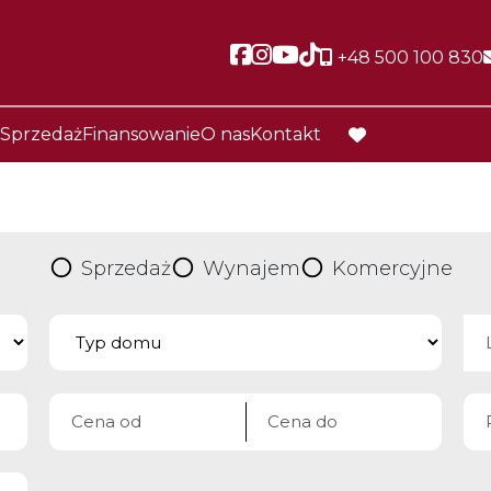
Social link
Social link
Social link
Social link
+48 500 100 830
Sprzedaż
Finansowanie
O nas
Kontakt
favorite
Sprzedaż
Wynajem
Komercyjne