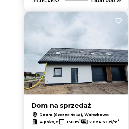
1 400 000 zł
LH1-DS-41953
Dodaj
Dom na sprzedaż
Dobra (Szczecińska), Wołczkowo
2
2
4 pokoje
130 m
7 684,62 zł/m