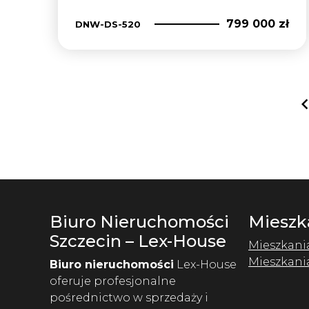
799 000 zł
DNW-DS-520
Biuro Nieruchomości
Mieszk
Szczecin – Lex-House
Mieszkani
Mieszkani
Biuro nieruchomości
Lex-House
oferuje profesjonalne
pośrednictwo w sprzedaży i