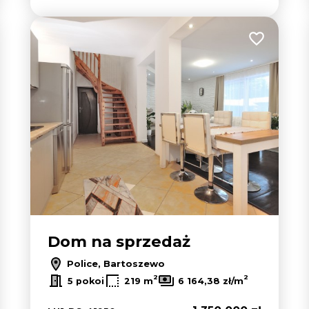
 do ulubionych
Dodaj do u
Dom na sprzedaż
Police, Bartoszewo
2
2
5 pokoi
219 m
6 164,38 zł/m