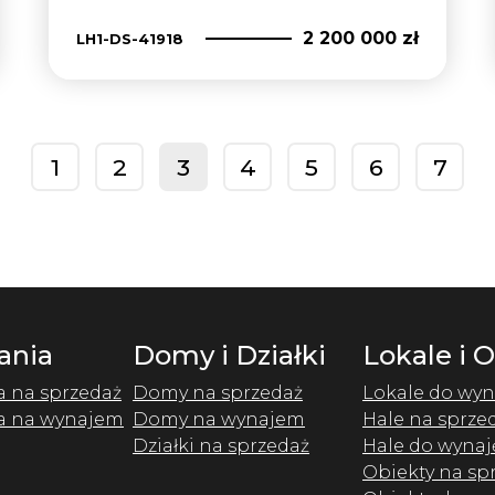
2 200 000 zł
LH1-DS-41918
1
2
3
4
5
6
7
prev
ania
Domy i Działki
Lokale i 
a na sprzedaż
Domy na sprzedaż
Lokale do wyn
a na wynajem
Domy na wynajem
Hale na sprze
Działki na sprzedaż
Hale do wynaj
Obiekty na sp