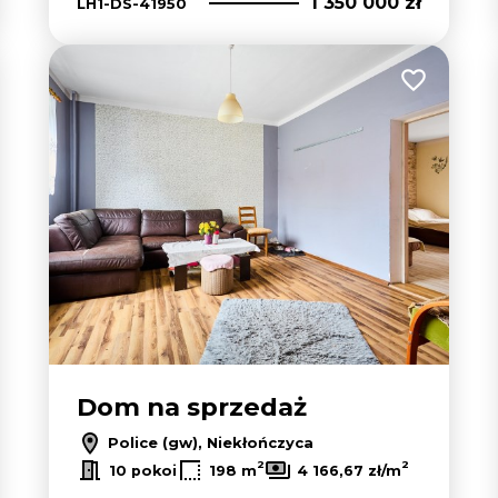
1 350 000 zł
LH1-DS-41950
 do ulubionych
Dodaj do u
Dom na sprzedaż
Police (gw), Niekłończyca
2
2
10 pokoi
198 m
4 166,67 zł/m