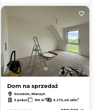
lubionych
Dodaj do ulubion
Dom na sprzedaż
Szczecin, Mierzyn
2
2
5 pokoi
156 m
6 272,40 zł/m