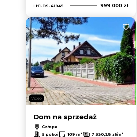
999 000 zł
LH1-DS-41945
Dodaj
Video
Dom na sprzedaż
Człopa
2
2
5 pokoi
109 m
7 330,28 zł/m