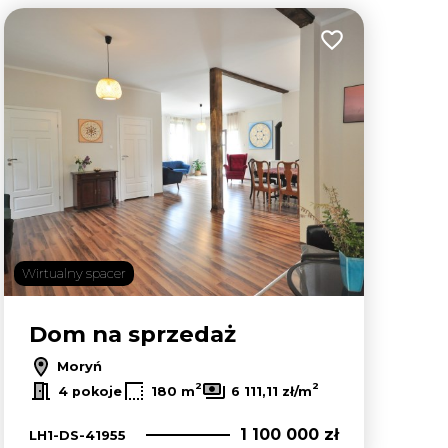
lubionych
Dodaj do ulubion
Wirtualny spacer
Dom na sprzedaż
Moryń
2
2
4 pokoje
180 m
6 111,11 zł/m
1 100 000 zł
LH1-DS-41955