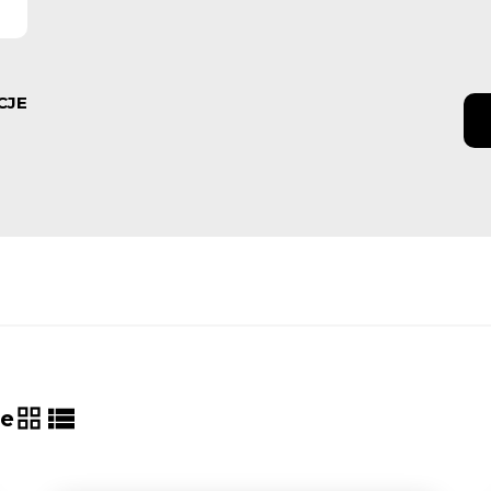
CJE
ie
tabela
lista