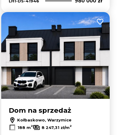
980 000 zł
LH1-DS-41946
lubionych
Dodaj do ulubion
Dom na sprzedaż
Kołbaskowo, Warzymice
2
2
188 m
8 247,31 zł/m