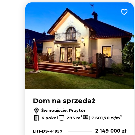
Dodaj
Dom na sprzedaż
Świnoujście, Przytór
2
2
6 pokoi
283 m
7 601,70 zł/m
2 149 000 zł
LH1-DS-41957