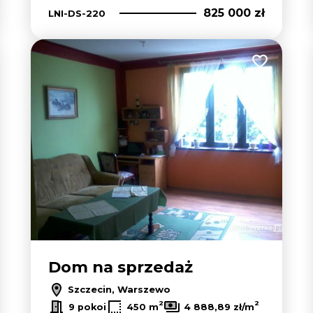
825 000 zł
LNI-DS-220
 do ulubionych
Dodaj do u
Dom na sprzedaż
Szczecin, Warszewo
2
2
9 pokoi
450 m
4 888,89 zł/m