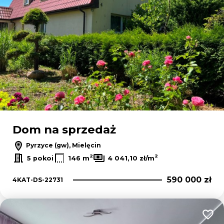
Dom na sprzedaż
Pyrzyce (gw), Mielęcin
2
2
5 pokoi
146 m
4 041,10 zł/m
590 000 zł
4KAT-DS-22731
Dodaj