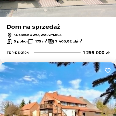
Dom na sprzedaż
KOŁBASKOWO, WARZYMICE
2
2
5 pokoi
175 m
7 403,82 zł/m
1 299 000 zł
TDR-DS-2104
Dodaj