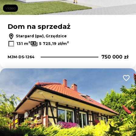
Video
Dom na sprzedaż
Stargard (gw), Grzędzice
2
2
131 m
5 725,19 zł/m
750 000 zł
MJM-DS-1264
Dodaj