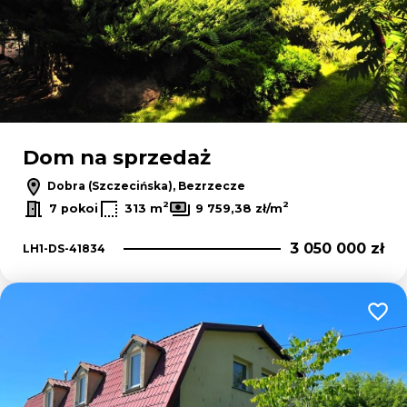
Dom na sprzedaż
Dobra (Szczecińska), Bezrzecze
2
2
7 pokoi
313 m
9 759,38 zł/m
3 050 000 zł
LH1-DS-41834
Dodaj