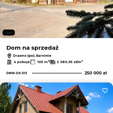
Video
Dom na sprzedaż
Drawno (gw), Barnimie
2
2
4 pokoje
105 m
2 380,95 zł/m
250 000 zł
DNW-DS-513
Dodaj