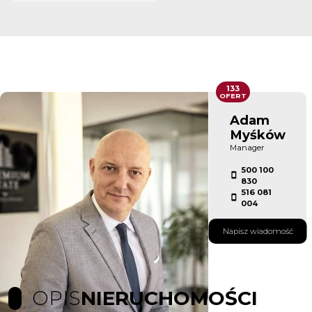
133
OFERT
Adam
Myśków
Manager
500 100
830
516 081
004
Napisz wiadomość
OPIS
NIERUCHOMOŚCI