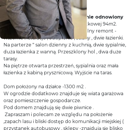
Sprzedam przedwojenny,
gruntownie odnowiony
dom w Tanowie , o powierzchni użytkowej 94m2.
Dom kilka lat temu przeszedł kapitalny remont -
wszelkie instalacje , ocieplenie , ściany , dwie łazienki.
Na parterze " salon dzienny z kuchnią, dwie sypialnie,
duża łazienka z wanną. Przeszklony hol , dwa duże
tarasy.
Na piętrze otwarta przestrzeń, sypialnia oraz mała
łazienka z kabiną prysznicową. Wyjście na taras.
Dom położony na działce -1300 m2 .
W ogrodzie dodatkowo znajduje się wiata garażowa
oraz pomieszczenie gospodarcze.
Pod domem znajdują się dwie piwnice .
Zapraszam i polecam ze względu na położenie
,zapach lasu i bliski dostęp do komunikacji miejskiej (
przystanek autobusowy , sklepy -znajdują się blisko