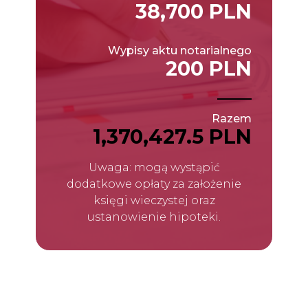
38,700 PLN
Wypisy aktu notarialnego
200 PLN
Razem
1,370,427.5 PLN
Uwaga: mogą wystąpić
dodatkowe opłaty za założenie
księgi wieczystej oraz
ustanowienie hipoteki.