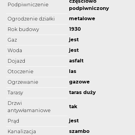
częściowo
Podpiwniczenie
podpiwniczony
metalowe
Ogrodzenie działki
1930
Rok budowy
jest
Gaz
jest
Woda
asfalt
Dojazd
las
Otoczenie
gazowe
Ogrzewanie
taras duży
Tarasy
Drzwi
tak
antywłamaniowe
jest
Prąd
szambo
Kanalizacja