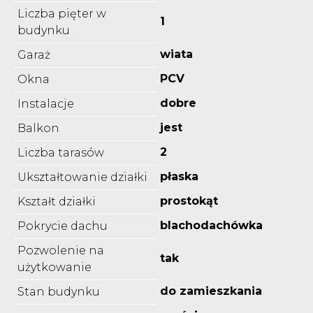
Liczba pięter w
1
budynku
wiata
Garaż
PCV
Okna
dobre
Instalacje
jest
Balkon
2
Liczba tarasów
płaska
Ukształtowanie działki
prostokąt
Kształt działki
blachodachówka
Pokrycie dachu
Pozwolenie na
tak
użytkowanie
do zamieszkania
Stan budynku