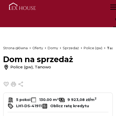
Strona główna
Oferty
Domy
Sprzedaż
Police (gw)
Tan
Dom na sprzedaż
Police (gw), Tanowo
Dodaj do ulubionych
Drukuj
Udostępnij
2
5 pokoi
130.00 m²
9 923,08 zł/m
LH1-DS-41911
Oblicz ratę kredytu