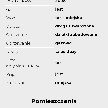
2008
Rok budowy
jest
Gaz
tak - miejska
Woda
droga utwardzona
Dojazd
działki zabudowane
Otoczenie
gazowe
Ogrzewanie
taras duży
Tarasy
Drzwi
tak
antywłamaniowe
jest
Prąd
miejska
Kanalizacja
Pomieszczenia