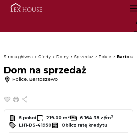
Strona główna
Oferty
Domy
Sprzedaż
Police
Bartosz
Dom na sprzedaż
Police, Bartoszewo
Dodaj do ulubionych
Drukuj
Udostępnij
2
5 pokoi
219.00 m²
6 164,38 zł/m
LH1-DS-41950
Oblicz ratę kredytu