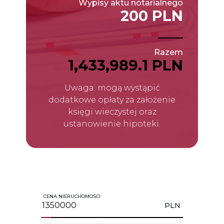
Wypisy aktu notarialnego
200 PLN
Razem
1,433,989.1 PLN
Uwaga: mogą wystąpić
dodatkowe opłaty za założenie
księgi wieczystej oraz
ustanowienie hipoteki.
CENA NIERUCHOMOŚCI
PLN