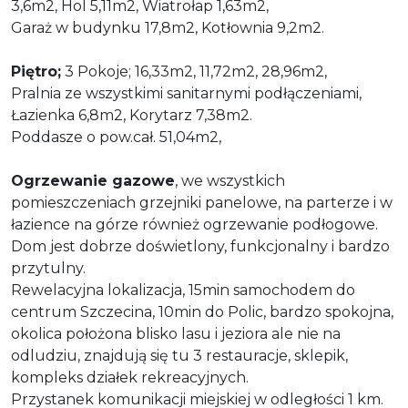
3,6m2, Hol 5,11m2, Wiatrołap 1,63m2,
Garaż w budynku 17,8m2, Kotłownia 9,2m2.
Piętro;
3 Pokoje; 16,33m2, 11,72m2, 28,96m2,
Pralnia ze wszystkimi sanitarnymi podłączeniami,
Łazienka 6,8m2, Korytarz 7,38m2.
Poddasze o pow.cał. 51,04m2,
Ogrzewanie gazowe
, we wszystkich
pomieszczeniach grzejniki panelowe, na parterze i w
łazience na górze również ogrzewanie podłogowe.
Dom jest dobrze doświetlony, funkcjonalny i bardzo
przytulny.
Rewelacyjna lokalizacja, 15min samochodem do
centrum Szczecina, 10min do Polic, bardzo spokojna,
okolica położona blisko lasu i jeziora ale nie na
odludziu, znajdują się tu 3 restauracje, sklepik,
kompleks działek rekreacyjnych.
Przystanek komunikacji miejskiej w odległości 1 km.