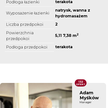
terakota
Podłoga łazienki
natrysk, wanna z
Wyposażenie łazienki
hydromasażem
2
Liczba przedpokoi
Powierzchnia
2
5,11 7,38 m
przedpokoi
terakota
Podłoga przedpokoi
132
OFERT
Adam
Myśków
Manager