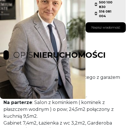
500 100
830
516 081
004
Napisz wiadomość
OPIS
NIERUCHOMOŚCI
Oferta sprzedaży domu wolnostojącego z garażem
w bryle budynku.
Pow.219m2/175m2 na działce 600m2.
Na parterze
: Salon z kominkiem ( kominek z
płaszczem wodnym ) o pow; 24,5m2 połączony z
kuchnią 9,5m2.
Gabinet 7,4m2, Łazienka z wc 3,2m2, Garderoba