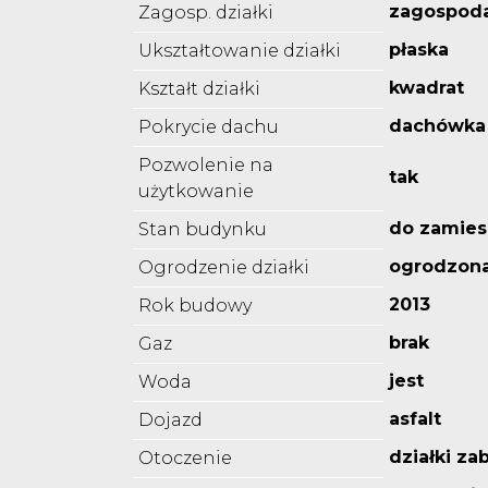
zagospod
Zagosp. działki
płaska
Ukształtowanie działki
kwadrat
Kształt działki
dachówka
Pokrycie dachu
Pozwolenie na
tak
użytkowanie
do zamies
Stan budynku
ogrodzon
Ogrodzenie działki
2013
Rok budowy
brak
Gaz
jest
Woda
asfalt
Dojazd
działki z
Otoczenie