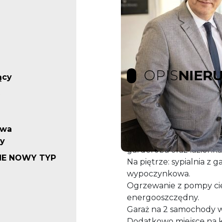
OPIS
NIER
ący
Oferta sprzedaży bardz
Szczecinie, na prawobrz
dwa
Na parterze: hol, salon d
y
garderoba oraz łazienka
E NOWY TYP
Na piętrze: sypialnia z 
wypoczynkowa.
Ogrzewanie z pompy ci
energooszczędny.
Garaż na 2 samochody 
Dodatkowo miejsce na 