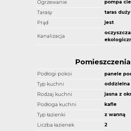
pompa cie
Ogrzewanie
taras duży
Tarasy
jest
Prąd
oczyszcza
Kanalizacja
ekologicz
Pomieszczenia
Podłogi pokoi
panele p
oddzielna
Typ kuchni
jasna z o
Rodzaj kuchni
kafle
Podłoga kuchni
z wanną
Typ łazienki
2
Liczba łazienek