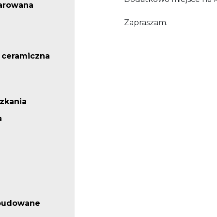
arowana
Zapraszam.
 ceramiczna
zkania
a
abudowane