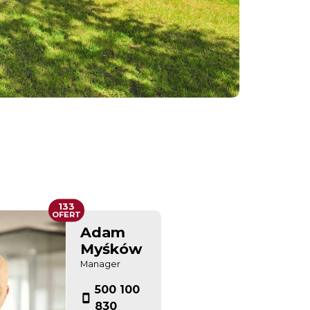
133
OFERT
Adam
Myśków
Manager
500 100
830