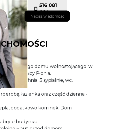
516 081
004
Napisz wiadomość
UCHOMOŚCI
o atrakcyjnego domu wolnostojącego, w
eżu w dzielnicy Płonia.
zienny , kuchnia, 3 sypialnie, wc,
.
garderobą, łazienka oraz część dzienna -
epła, dodatkowo kominek. Dom
w bryle budynku
kolejne 5 aut przed domem.