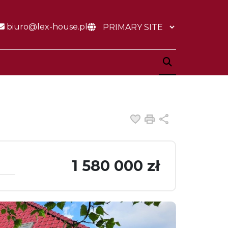
biuro@lex-house.pl
Dodaj do ulubiony
Drukuj
Udostępnij
1 580 000 zł