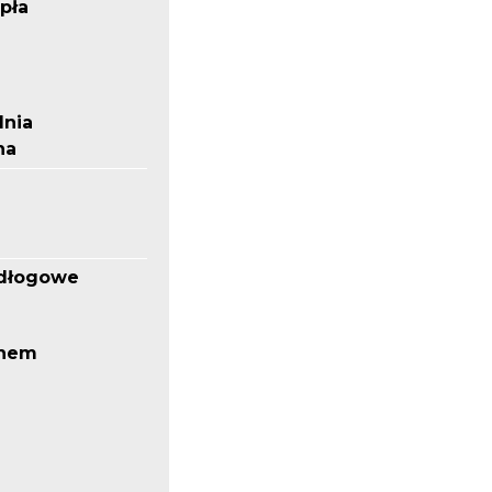
pła
lnia
na
odłogowe
knem