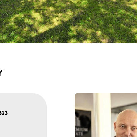
Y
323