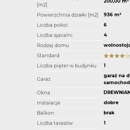
200,00 m²
[m2]
936 m²
Powierzchnia działki [m2]
6
Liczba pokoi
4
Liczba sypialni
wolnostoj
Rodzaj domu
Standard
1
Liczba pięter w budynku
garaż na 
Garaż
samochod
DREWNIAN
Okna
dobre
Instalacje
brak
Balkon
1
Liczba tarasów