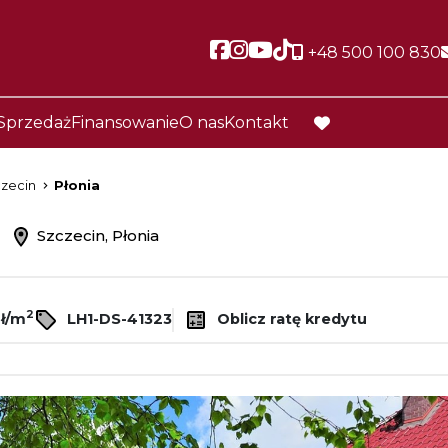
Social link
Social link
Social link
Social link
+48 500 100 830
Sprzedaż
Finansowanie
O nas
Kontakt
favorite
zecin
Płonia
ż
Szczecin, Płonia
2
zł/m
LH1-DS-41323
Oblicz ratę kredytu