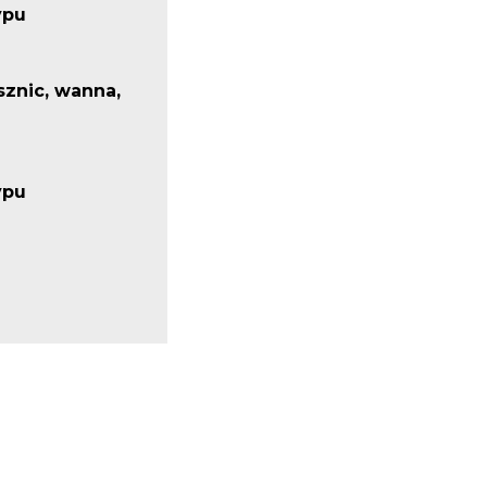
ypu
ysznic, wanna,
ypu