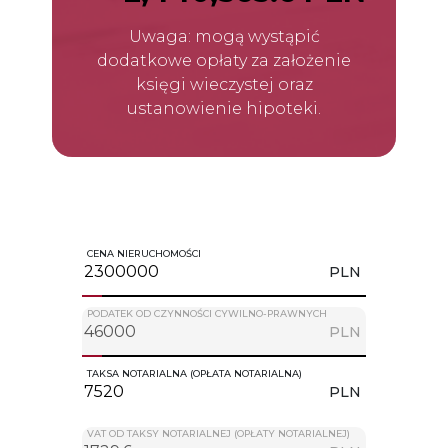
Uwaga: mogą wystąpić
dodatkowe opłaty za założenie
księgi wieczystej oraz
ustanowienie hipoteki.
CENA NIERUCHOMOŚCI
PLN
PODATEK OD CZYNNOŚCI CYWILNO-PRAWNYCH
PLN
TAKSA NOTARIALNA (OPŁATA NOTARIALNA)
PLN
VAT OD TAKSY NOTARIALNEJ (OPŁATY NOTARIALNEJ)