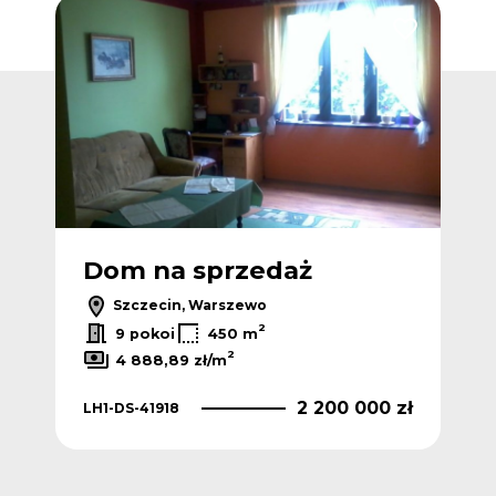
Dodaj do ulub
Dom na sprzedaż
Szczecin, Warszewo
2
9 pokoi
450 m
2
4 888,89 zł/m
2 200 000 zł
LH1-DS-41918