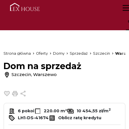
Strona główna
Oferty
Domy
Sprzedaż
Szczecin
Warsz
Dom na sprzedaż
Szczecin, Warszewo
Dodaj do ulubionych
Drukuj
Udostępnij
2
6 pokoi
220.00 m²
10 454,55 zł/m
LH1-DS-41674
Oblicz ratę kredytu