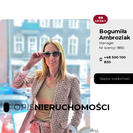
88
OFERT
Bogumiła
Ambroziak
Manager
Nr licencji: 9850
+48 500 100
830
Napisz wiadomość
OPIS
NIERUCHOMOŚCI
Wyjątkowa lokalizacja, z dala od zgiełku,