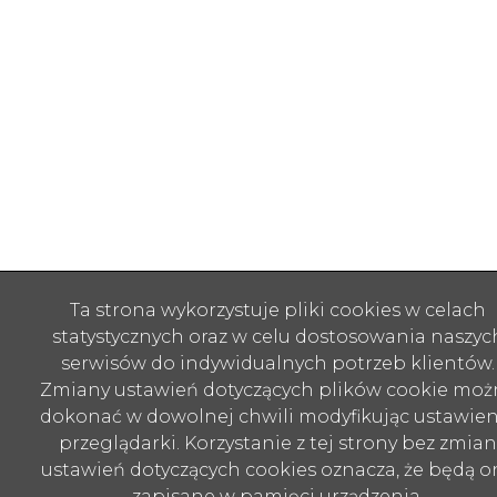
Ta strona wykorzystuje pliki cookies w celach
statystycznych oraz w celu dostosowania naszyc
serwisów do indywidualnych potrzeb klientów.
Zmiany ustawień dotyczących plików cookie moż
dokonać w dowolnej chwili modyfikując ustawien
przeglądarki. Korzystanie z tej strony bez zmian
ustawień dotyczących cookies oznacza, że będą o
zapisane w pamięci urządzenia.