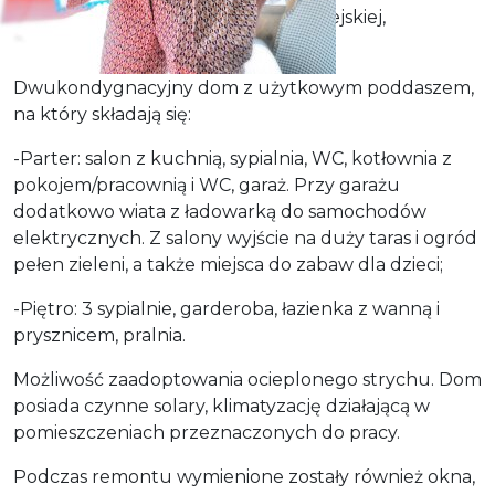
równocześnie blisko komunikacji miejskiej,
przedszkoli, szkół czy sklepów.
Dwukondygnacyjny dom z użytkowym poddaszem,
na który składają się:
-Parter: salon z kuchnią, sypialnia, WC, kotłownia z
pokojem/pracownią i WC, garaż. Przy garażu
dodatkowo wiata z ładowarką do samochodów
elektrycznych. Z salony wyjście na duży taras i ogród
pełen zieleni, a także miejsca do zabaw dla dzieci;
-Piętro: 3 sypialnie, garderoba, łazienka z wanną i
prysznicem, pralnia.
Możliwość zaadoptowania ocieplonego strychu. Dom
posiada czynne solary, klimatyzację działającą w
pomieszczeniach przeznaczonych do pracy.
Podczas remontu wymienione zostały również okna,