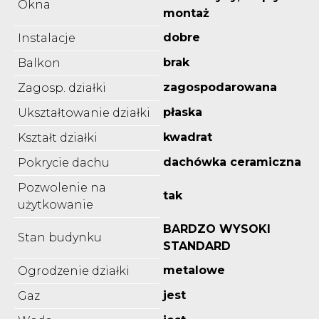
Okna
montaż
dobre
Instalacje
brak
Balkon
zagospodarowana
Zagosp. działki
płaska
Ukształtowanie działki
kwadrat
Kształt działki
dachówka ceramiczna
Pokrycie dachu
Pozwolenie na
tak
użytkowanie
BARDZO WYSOKI
Stan budynku
STANDARD
metalowe
Ogrodzenie działki
jest
Gaz