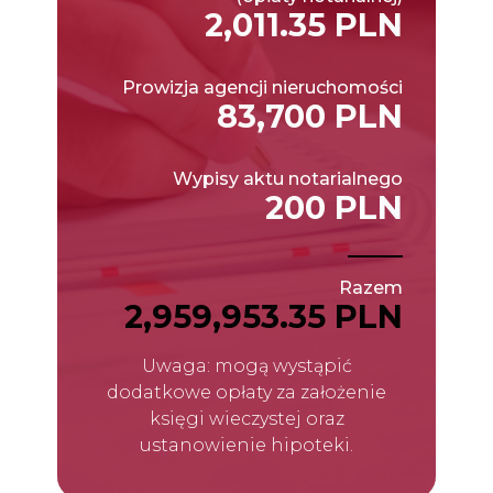
2,011.35 PLN
Prowizja agencji nieruchomości
83,700 PLN
Wypisy aktu notarialnego
200 PLN
Razem
2,959,953.35 PLN
Uwaga: mogą wystąpić
dodatkowe opłaty za założenie
księgi wieczystej oraz
ustanowienie hipoteki.