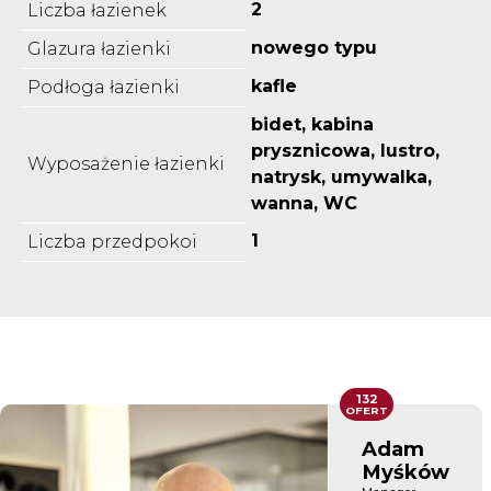
2
Liczba łazienek
nowego typu
Glazura łazienki
kafle
Podłoga łazienki
bidet, kabina
prysznicowa, lustro,
Wyposażenie łazienki
natrysk, umywalka,
wanna, WC
1
Liczba przedpokoi
132
OFERT
Adam
Myśków