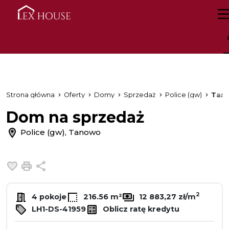
Strona główna
Oferty
Domy
Sprzedaż
Police (gw)
Tan
Dom na sprzedaż
Police (gw), Tanowo
Dodaj do ulubionych
Drukuj
Udostępnij
2
4 pokoje
216.56 m²
12 883,27 zł/m
LH1-DS-41959
Oblicz ratę kredytu