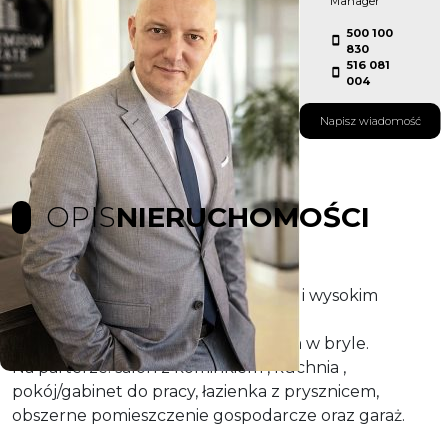
Manager
500 100
830
516 081
004
Napisz wiadomość
OPIS
NIERUCHOMOŚCI
Oferta sprzedaży zadbanego domu i wysokim
standardzie wykończenia.
Dom dwukondygnacyjny z garażem w bryle.
Na parterze: salon z kominkiem , kuchnia ,
pokój/gabinet do pracy, łazienka z prysznicem,
obszerne pomieszczenie gospodarcze oraz garaż.