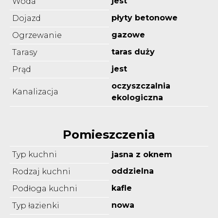
jest
Woda
płyty betonowe
Dojazd
gazowe
Ogrzewanie
taras duży
Tarasy
jest
Prąd
oczyszczalnia
Kanalizacja
ekologiczna
Pomieszczenia
Typ kuchni
jasna z oknem
oddzielna
Rodzaj kuchni
kafle
Podłoga kuchni
nowa
Typ łazienki