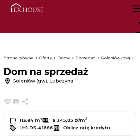
Strona główna
Oferty
Domy
Sprzedaż
Goleniów (gw)
L
Dom na sprzedaż
Goleniów (gw), Lubczyna
Dodaj do ulubionych
Drukuj
Udostępnij
2
113.84 m²
8 345,05 zł/m
LH1-DS-41686
Oblicz ratę kredytu