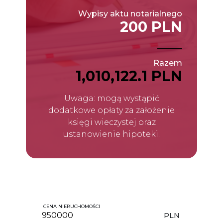
Wypisy aktu notarialnego
200 PLN
Razem
1,010,122.1 PLN
Uwaga: mogą wystąpić
dodatkowe opłaty za założenie
księgi wieczystej oraz
ustanowienie hipoteki.
CENA NIERUCHOMOŚCI
PLN