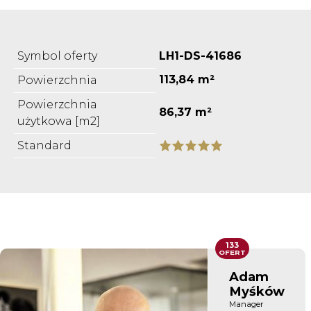
Symbol oferty
LH1-DS-41686
113,84 m²
Powierzchnia
Powierzchnia
86,37 m²
użytkowa [m2]
Standard
133
OFERT
Adam
Myśków
Manager