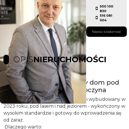
500 100
830
516 081
004
Napisz wiadomość
OPIS
NIERUCHOMOŚCI
Nowy w pełni wyposażony dom pod
lasem i nad jeziorem - Lubczyna
Sprzedaję swój nowy, prywatny dom wybudowany w
2023 roku, pod lasem i nad jeziorem - wykończony w
wysokim standardzie i gotowy do wprowadzenia się
od zaraz.
Dlaczego warto: