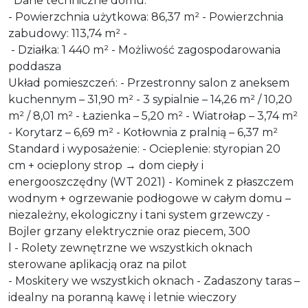
Dane techniczne domu:
- Powierzchnia użytkowa: 86,37 m² - Powierzchnia
zabudowy: 113,74 m² -
- Działka: 1 440 m² - Możliwość zagospodarowania
poddasza
Układ pomieszczeń: - Przestronny salon z aneksem
kuchennym – 31,90 m² - 3 sypialnie – 14,26 m² / 10,20
m² / 8,01 m² - Łazienka – 5,20 m² - Wiatrołap – 3,74 m²
- Korytarz – 6,69 m² - Kotłownia z pralnią – 6,37 m²
Standard i wyposażenie: - Ocieplenie: styropian 20
cm + ocieplony strop → dom ciepły i
energooszczędny (WT 2021) - Kominek z płaszczem
wodnym + ogrzewanie podłogowe w całym domu –
niezależny, ekologiczny i tani system grzewczy -
Bojler grzany elektrycznie oraz piecem, 300
l - Rolety zewnętrzne we wszystkich oknach
sterowane aplikacją oraz na pilot
- Moskitery we wszystkich oknach - Zadaszony taras –
idealny na poranną kawę i letnie wieczory