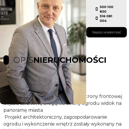
500 100
830
516 081
004
Napisz wiadomość
OPIS
NIERUCHOMOŚCI
Dom w zabudowie szeregowej, od strony frontowej
dojazd asfaltową drogą, od strony ogrodu widok na
panoramę miasta
Projekt architektoniczny, zagospodarowanie
ogrodu i wykończenie wnętrz zostały wykonany na