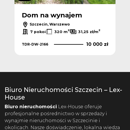
Dom na wynajem
Szczecin, Warszewo
2
2
7 pokoi
320 m
31,25 zł/m
10 000 zł
TDR-DW-2166
Biuro Nieruchomości Szczecin – Lex-
House
Biuro nieruchomości
Lex-House oferuje
profesjonalne pośrednictwo w sprzedaży i
wynajmie nieruchomości w Szczecinie i
okolicach. Nasze doświadczenie, lokalna wiedza