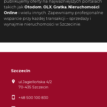
publikujemy oferty na najważniejszych portalach
takich jak
Otodom
,
OLX
,
Gratka
,
Nieruchomości
Online
i wielu innych. Zapewniamy profesjonalne
wsparcie przy każdej transakcji – sprzedaży i
wynajmie nieruchomości w Szczecinie.
Szczecin
ul.Jagiellońska 4/2
70-435 Szczecin
+48 500 100 830