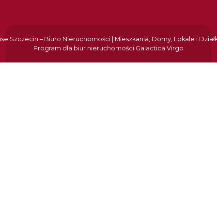
e Szczecin – Biuro Nieruchomości | Mieszkania, Domy, Lokale i Dział
Program dla biur nieruchomości
Galactica Virgo