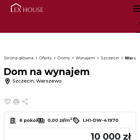
Strona główna
Oferty
Domy
Wynajem
Szczecin
Warsz
Dom na wynajem
Szczecin, Warszewo
Dodaj do ulubionych
Drukuj
Udostępnij
2
6 pokoi
0,00 zł/m
LH1-DW-41970
10 000 zł