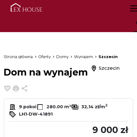
Strona główna
Oferty
Domy
Wynajem
Szczecin
Szczecin
Dom na wynajem
Dodaj do ulubionych
Drukuj
Udostępnij
2
9 pokoi
280.00 m²
32,14 zł/m
LH1-DW-41891
9 000 zł