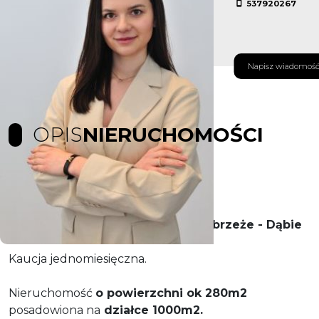
537920267
Napisz wiadomoś
OPIS
NIERUCHOMOŚCI
Na wynajem dom pod pracowników.
Zlokalizowany w
Szczecin - Prawobrzeże - Dąbie
Kaucja jednomiesięczna.
Nieruchomość
o powierzchni ok 280m2
posadowiona na
działce 1000m2.