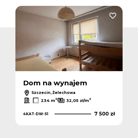
Dodaj do ulubionych
Dodaj do ulub
Dom na wynajem
D
Szczecin, Żelechowa
2
2
234 m
32,05 zł/m
 zł
7 500 zł
4KAT-DW-51
4K