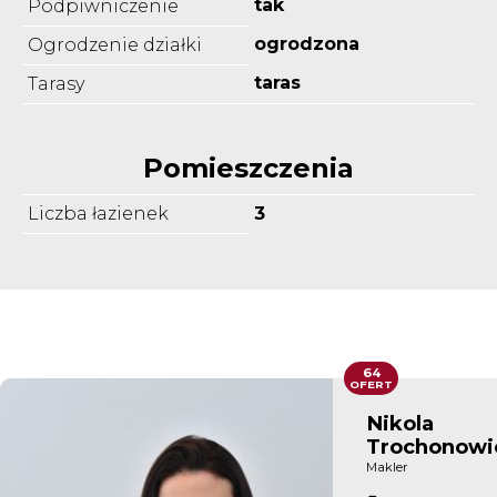
tak
Podpiwniczenie
ogrodzona
Ogrodzenie działki
taras
Tarasy
Pomieszczenia
Liczba łazienek
3
64
OFERT
Nikola
Trochonowi
Makler