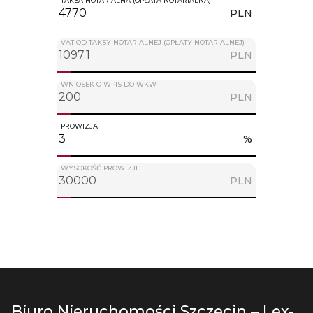
TAKSA NOTARIALNA (OPŁATA NOTARIALNA)
PLN
VAT OD TAKSY NOTARIALNEJ (OPŁATY NOTARIALNEJ)
PLN
WNIOSEK O WPIS DO WKW
PLN
PROWIZJA
%
WYSOKOŚĆ PROWIZJI
PLN
Biuro Nieruchomości Szczecin – Lex-