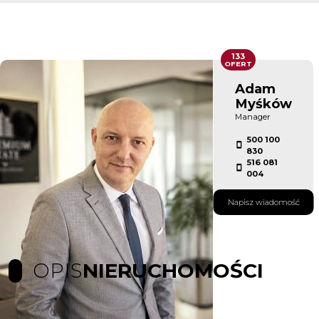
133
OFERT
Adam
Myśków
Manager
500 100
830
516 081
004
Napisz wiadomość
OPIS
NIERUCHOMOŚCI