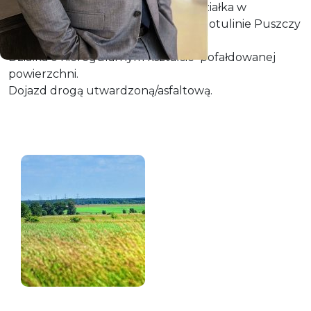
Bardzo atrakcyjnie zlokalizowana działka w
miejscowości Kołowo k/Szczecina, w otulinie Puszczy
Bukowej.
Działka o nieregularnym kształcie pofałdowanej
powierzchni.
Dojazd drogą utwardzoną/asfaltową.