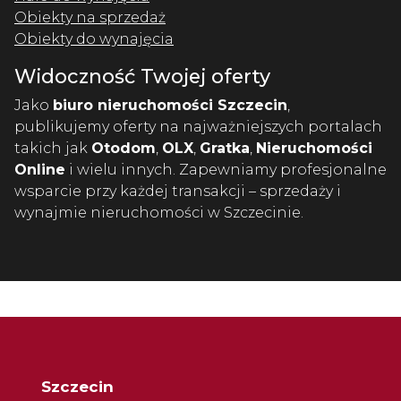
Obiekty na sprzedaż
Obiekty do wynajęcia
Widoczność Twojej oferty
Jako
biuro nieruchomości Szczecin
,
publikujemy oferty na najważniejszych portalach
takich jak
Otodom
,
OLX
,
Gratka
,
Nieruchomości
Online
i wielu innych. Zapewniamy profesjonalne
wsparcie przy każdej transakcji – sprzedaży i
wynajmie nieruchomości w Szczecinie.
Szczecin