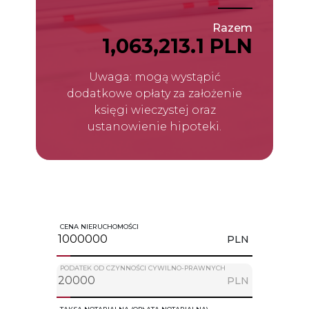
Razem
1,063,213.1 PLN
Uwaga: mogą wystąpić
dodatkowe opłaty za założenie
księgi wieczystej oraz
ustanowienie hipoteki.
CENA NIERUCHOMOŚCI
PLN
PODATEK OD CZYNNOŚCI CYWILNO-PRAWNYCH
PLN