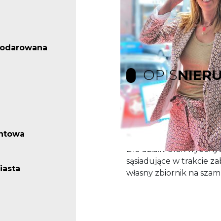
podarowana
OPIS
NIER
Działka budowlana o po
przy ulicy Czerwonomłyń
ntowa
jest udział w drodze do
Dla działki brak wydan
sąsiadujące w trakcie z
iasta
własny zbiornik na sza