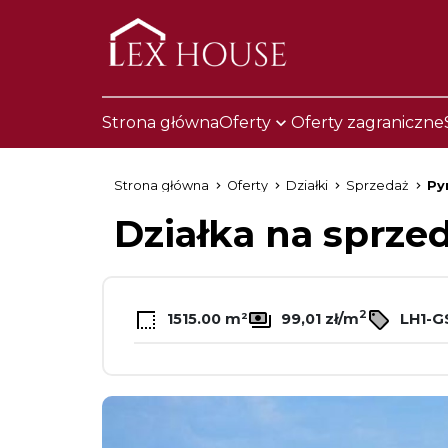
Strona główna
Oferty
Oferty zagraniczne
Strona główna
Oferty
Działki
Sprzedaż
Py
Działka na sprze
2
1515.00 m²
99,01 zł/m
LH1-G