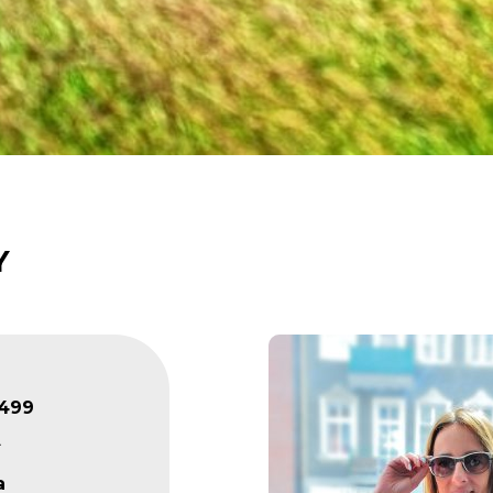
Y
9499
²
a