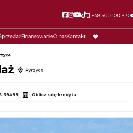
Social link
Social link
Social link
Social link
+48 500 100 830
Sprzedaż
Finansowanie
O nas
Kontakt
favorite
rzyce
daż
Pyrzyce
S-39499
Oblicz ratę kredytu