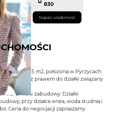
830
Napisz wiadomość
UCHOMOŚCI
wierzchni 1515 m2, położona w Pyrzycach
skiej. Wraz z prawem do działki związany
jazdowej.
ych warunków zabudowy. Działki
abudowy, przy działce enea, woda studnia i
mbo. Cena do negocjacji zapraszamy