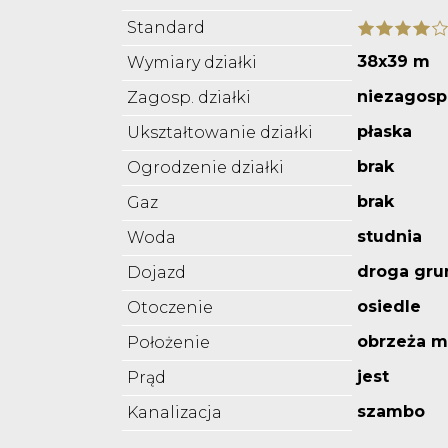
Standard
38x39 m
Wymiary działki
niezagos
Zagosp. działki
płaska
Ukształtowanie działki
brak
Ogrodzenie działki
brak
Gaz
studnia
Woda
droga gru
Dojazd
osiedle
Otoczenie
obrzeża m
Położenie
jest
Prąd
szambo
Kanalizacja