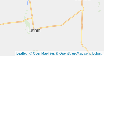
Leaflet
|
© OpenMapTiles
© OpenStreetMap contributors