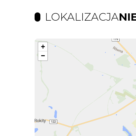
LOKALIZACJA
NI
+
−