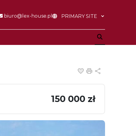
biuro@lex-house.pl
Dodaj do ulubiony
Drukuj
Udostępnij
150 000 zł