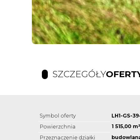
SZCZEGÓŁY
OFERT
Symbol oferty
LH1-GS-3
1 515,00 m
Powierzchnia
budowlan
Przeznaczenie działki