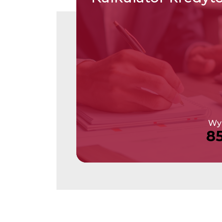
Wys
8