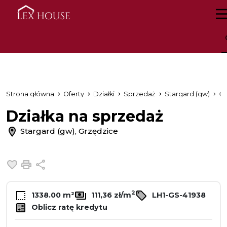
Strona główna
Oferty
Działki
Sprzedaż
Stargard (gw)
Gr
Działka na sprzedaż
Stargard (gw), Grzędzice
Dodaj do ulubionych
Drukuj
Udostępnij
2
1338.00 m²
111,36 zł/m
LH1-GS-41938
Oblicz ratę kredytu