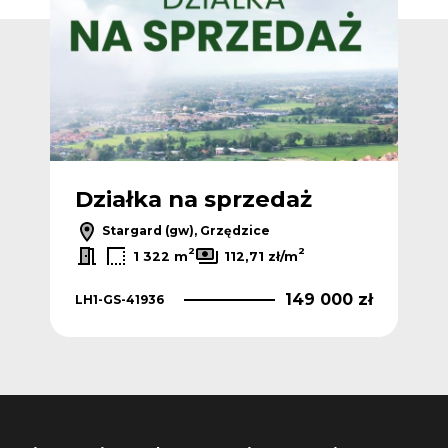
Działka na sprzedaż
Dz
Stargard (gw), Grzędzice
2
2
1 322 m
112,71 zł/m
 zł
149 000 zł
LH1-GS-41936
LH1