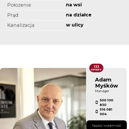
na wsi
Położenie
na działce
Prąd
w ulicy
Kanalizacja
133
OFERT
Adam
Myśków
Manager
500 100
830
516 081
004
Napisz wiadomość