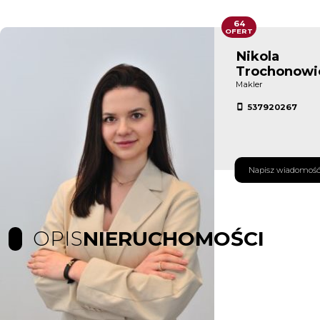
64
OFERT
Nikola
Trochonowi
Makler
537920267
Napisz wiadomoś
OPIS
NIERUCHOMOŚCI