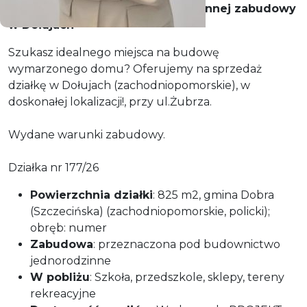
"Zbuduj dom w sercu jednorodzinnej zabudowy
w Dołujach"
Szukasz idealnego miejsca na budowę
wymarzonego domu? Oferujemy na sprzedaż
działkę w Dołujach (zachodniopomorskie), w
doskonałej lokalizacji!, przy ul.Żubrza.
Wydane warunki zabudowy.
Działka nr 177/26
Powierzchnia działki
: 825 m2, gmina Dobra
(Szczecińska) (zachodniopomorskie, policki);
obręb: numer
Zabudowa
: przeznaczona pod budownictwo
jednorodzinne
W pobliżu
: Szkoła, przedszkole, sklepy, tereny
rekreacyjne