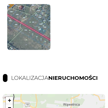
LOKALIZACJA
NIERUCHOMOŚCI
+
−