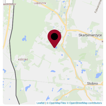
Leaflet
|
© OpenMapTiles
© OpenStreetMap contributors