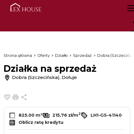
Strona główna
Oferty
Działki
Sprzedaż
Dobra (Szczecińsk
Działka na sprzedaż
Dobra (Szczecińska), Dołuje
Dodaj do ulubionych
Drukuj
Udostępnij
2
825.00 m²
215,76 zł/m
LH1-GS-41140
Oblicz ratę kredytu