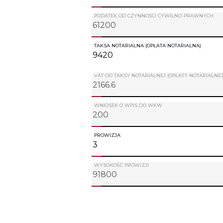
PODATEK OD CZYNNOŚCI CYWILNO-PRAWNYCH
TAKSA NOTARIALNA (OPŁATA NOTARIALNA)
VAT OD TAKSY NOTARIALNEJ (OPŁATY NOTARIALNEJ
WNIOSEK O WPIS DO WKW
PROWIZJA
WYSOKOŚĆ PROWIZJI