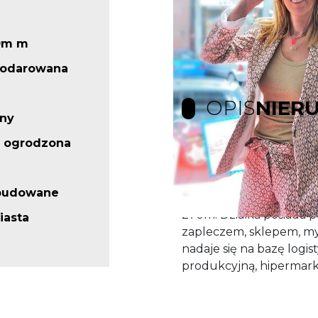
0m m
podarowana
OPIS
NIER
rny
 ogrodzona
Działka inwestycyjna o 
głównej drodze wjazdow
abudowane
niezagospodarowana, c
270m. Działka posiada pl
iasta
zapleczem, sklepem, myj
nadaje się na bazę logis
produkcyjną, hipermarke