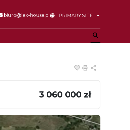
biuro@lex-house.pl
Dodaj do ulubiony
Drukuj
Udostępnij
3 060 000 zł