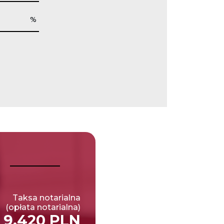
%
Taksa notarialna
(opłata notarialna)
9,420 PLN