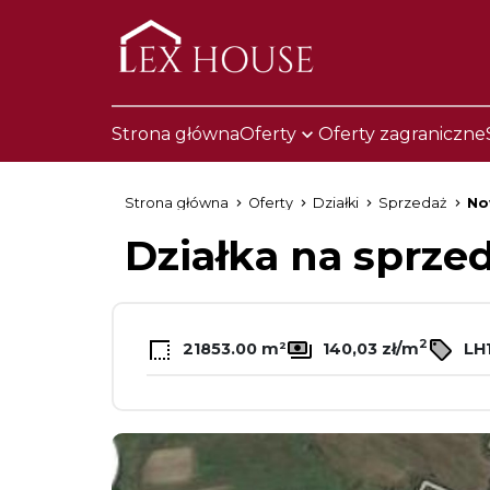
Strona główna
Oferty
Oferty zagraniczne
Strona główna
Oferty
Działki
Sprzedaż
No
Działka na sprze
2
21853.00 m²
140,03 zł/m
LH1