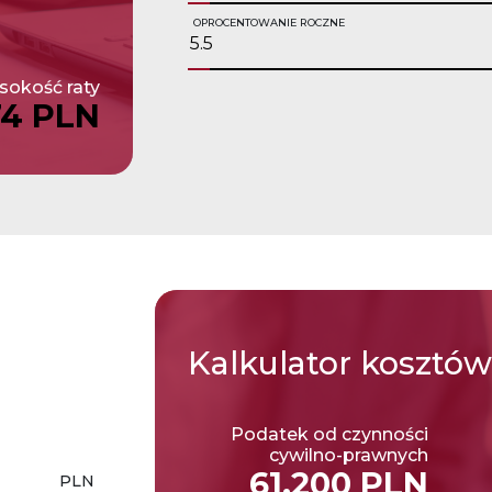
OPROCENTOWANIE ROCZNE
okość raty
74 PLN
Kalkulator
kosztów
Podatek od czynności
cywilno-prawnych
61,200 PLN
PLN