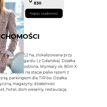
830
Napisz wiadomość
UCHOMOŚCI
powierzchni 2,2 ha, zlokalizowana przy
ej do Nowogardu ( z Gdańska). Działka
zęściowo ogrodzona. Wymiary ok. 80m X
any i projekt na stacje paliw razem z
nią, parkingiem dla TIR'ów. Działka
tyczną, magazyny, działalność
t, hotel, dom weselny, restaurację.