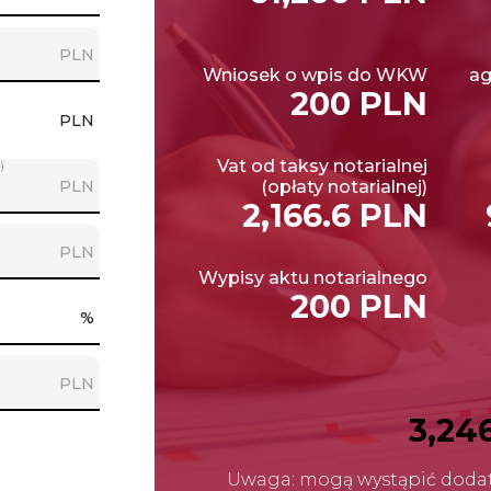
PLN
Wniosek o wpis do WKW
ag
200 PLN
PLN
Vat od taksy notarialnej
)
PLN
(opłaty notarialnej)
2,166.6 PLN
PLN
Wypisy aktu notarialnego
200 PLN
%
PLN
3,24
Uwaga: mogą wystąpić dodat