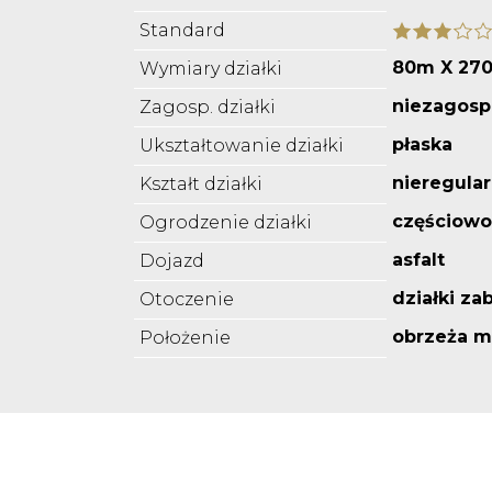
Standard
80m X 27
Wymiary działki
niezagos
Zagosp. działki
płaska
Ukształtowanie działki
nieregula
Kształt działki
częściowo
Ogrodzenie działki
asfalt
Dojazd
działki z
Otoczenie
obrzeża m
Położenie