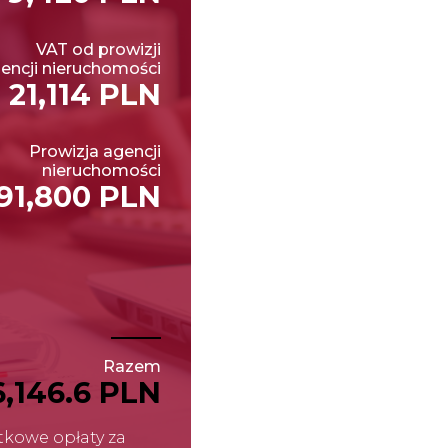
VAT od prowizji
encji nieruchomości
21,114 PLN
Prowizja agencji
nieruchomości
91,800 PLN
Razem
6,146.6 PLN
kowe opłaty za