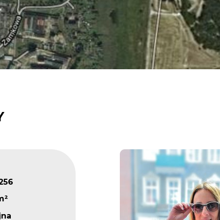
Y
256
m²
jna