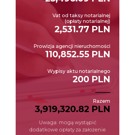
Vat od taksy notarialnej
(opłaty notarialnej)
2,531.77 PLN
Prowizja agencji nieruchomości
110,852.55 PLN
Wypisy aktu notarialnego
200 PLN
Razem
3,919,320.82 PLN
Uwaga: mogą wystąpić
dodatkowe opłaty za założenie