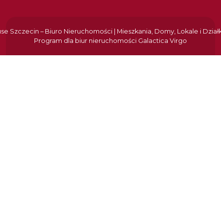
e Szczecin – Biuro Nieruchomości | Mieszkania, Domy, Lokale i Dział
Program dla biur nieruchomości
Galactica Virgo