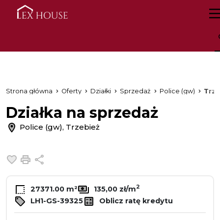
Strona główna
Oferty
Działki
Sprzedaż
Police (gw)
Trze
Działka na sprzedaż
Police (gw), Trzebież
Dodaj do ulubionych
Drukuj
Udostępnij
2
27371.00 m²
135,00 zł/m
LH1-GS-39325
Oblicz ratę kredytu