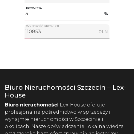
PROWIZJA
%
WYSOKOŚĆ PROWIZJI
PLN
Biuro Nieruchomości Szczecin – Lex-
House
Biuro nieruchomości
Lex-House oferuje
profesjonalne pośrednictwo w sprzedaży i
wynajmie nieruchomości w Szczecinie i
okolicach. Nasze doświadczenie, lokalna wiedza
oraz szeroka baza ofert sprawiają, że jesteśmy