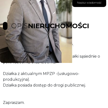
Napisz wiadomość
OPIS
NIERUCHOMOŚCI
Oferta sprzedaży działki w Trzebieży.
Powierzchnia 2,737ha.
W ofercie sprzedaży jest również działki sąsiednie o
pow. 18509m2 oraz 1500m2.
Działka z aktualnym MPZP -(usługowo-
produkcyjna).
Działka posiada dostęp do drogi publicznej.
Zapraszam.