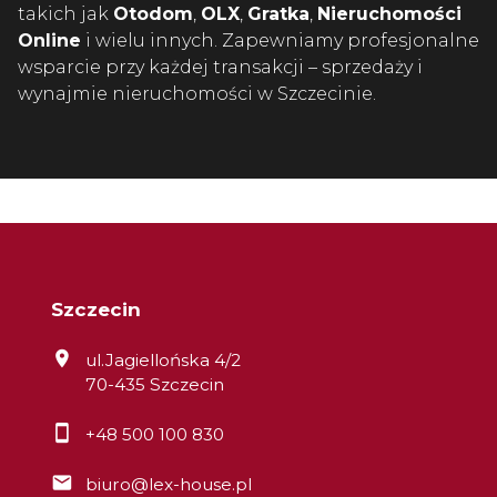
takich jak
Otodom
,
OLX
,
Gratka
,
Nieruchomości
Online
i wielu innych. Zapewniamy profesjonalne
wsparcie przy każdej transakcji – sprzedaży i
wynajmie nieruchomości w Szczecinie.
Szczecin
ul.Jagiellońska 4/2
70-435 Szczecin
+48 500 100 830
biuro@lex-house.pl