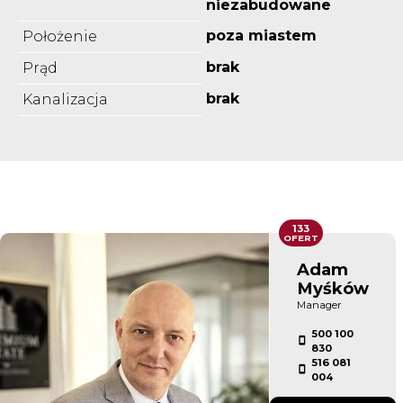
niezabudowane
poza miastem
Położenie
brak
Prąd
brak
Kanalizacja
133
OFERT
Adam
Myśków
Manager
500 100
830
516 081
004