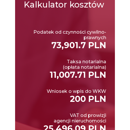
Kalkulator
kosztów
Podatek od czynności cywilno-
prawnych
73,901.7 PLN
Taksa notarialna
(opłata notarialna)
11,007.71 PLN
Wniosek o wpis do WKW
200 PLN
VAT od prowizji
agencji nieruchomości
25,496.09 PLN