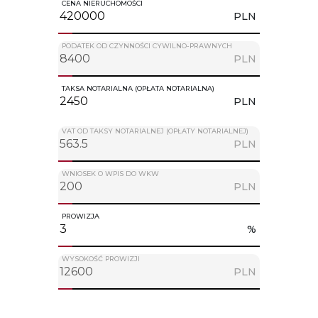
CENA NIERUCHOMOŚCI
PLN
PODATEK OD CZYNNOŚCI CYWILNO-PRAWNYCH
PLN
TAKSA NOTARIALNA (OPŁATA NOTARIALNA)
PLN
VAT OD TAKSY NOTARIALNEJ (OPŁATY NOTARIALNEJ)
PLN
WNIOSEK O WPIS DO WKW
PLN
PROWIZJA
%
WYSOKOŚĆ PROWIZJI
PLN