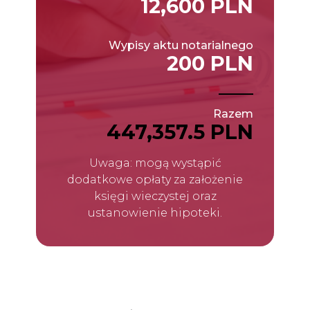
12,600 PLN
Wypisy aktu notarialnego
200 PLN
Razem
447,357.5 PLN
Uwaga: mogą wystąpić
dodatkowe opłaty za założenie
księgi wieczystej oraz
ustanowienie hipoteki.