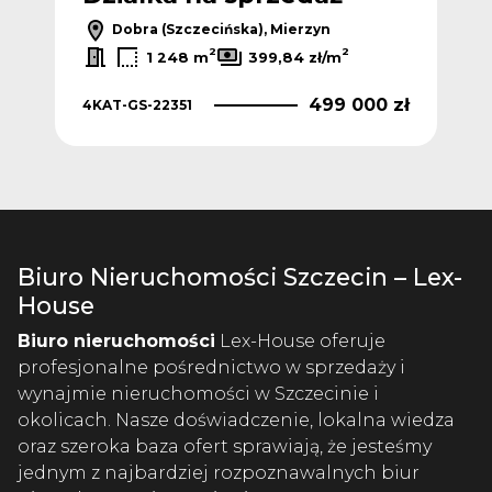
Dobra (Szczecińska), Mierzyn
2
2
1 248 m
399,84 zł/m
 zł
499 000 zł
4KAT-GS-22351
4KA
Biuro Nieruchomości Szczecin – Lex-
House
Biuro nieruchomości
Lex-House oferuje
profesjonalne pośrednictwo w sprzedaży i
wynajmie nieruchomości w Szczecinie i
okolicach. Nasze doświadczenie, lokalna wiedza
oraz szeroka baza ofert sprawiają, że jesteśmy
jednym z najbardziej rozpoznawalnych biur