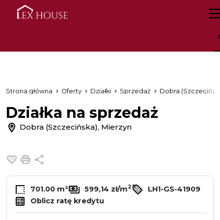
Strona główna
Oferty
Działki
Sprzedaż
Dobra (Szczecińsk
Działka na sprzedaż
Dobra (Szczecińska), Mierzyn
Dodaj do ulubionych
Drukuj
Udostępnij
2
701.00 m²
599,14 zł/m
LH1-GS-41909
Oblicz ratę kredytu