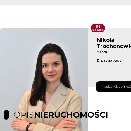
64
OFERT
Nikola
Trochonowi
Makler
537920267
Napisz wiadomoś
OPIS
NIERUCHOMOŚCI