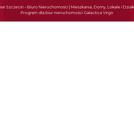
e Szczecin – Biuro Nieruchomości | Mieszkania, Domy, Lokale i Dział
Program dla biur nieruchomości
Galactica Virgo