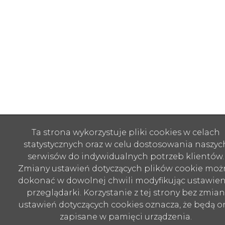
Ta strona wykorzystuje pliki cookies w celach
statystycznych oraz w celu dostosowania naszyc
serwisów do indywidualnych potrzeb klientów.
Zmiany ustawień dotyczących plików cookie moż
dokonać w dowolnej chwili modyfikując ustawien
przeglądarki. Korzystanie z tej strony bez zmian
ustawień dotyczących cookies oznacza, że będą o
zapisane w pamięci urządzenia.