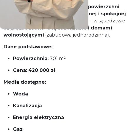
Na sprzedaż
działka budowlana o powierzchni
701 m²
, położona w bardzo
atrakcyjnej i spokojnej
lokalizacji w Mierzynie
przy Zeusa – w sąsiedztwie
działki zabudowane są
bliźniakami i domami
wolnostojącymi
(zabudowa jednorodzinna).
Dane podstawowe:
Powierzchnia:
701 m²
Cena:
420 000 zł
Media dostępne:
Woda
Kanalizacja
Energia elektryczna
Gaz