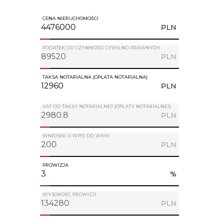
CENA NIERUCHOMOŚCI
PLN
PODATEK OD CZYNNOŚCI CYWILNO-PRAWNYCH
PLN
TAKSA NOTARIALNA (OPŁATA NOTARIALNA)
PLN
VAT OD TAKSY NOTARIALNEJ (OPŁATY NOTARIALNEJ)
PLN
WNIOSEK O WPIS DO WKW
PLN
PROWIZJA
%
WYSOKOŚĆ PROWIZJI
PLN