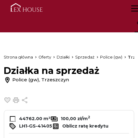
Strona główna
Oferty
Działki
Sprzedaż
Police (gw)
Trze
Działka na sprzedaż
Police (gw), Trzeszczyn
Dodaj do ulubionych
Drukuj
Udostępnij
2
44762.00 m²
100,00 zł/m
LH1-GS-41405
Oblicz ratę kredytu