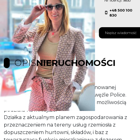
Nr licencji: 9850
+48 500 100
830
Napisz wiadomość
OPIS
NIERUCHOMOŚCI
Działka znajdująca się przy nowo planowanej
obwodnicy, zaraz przy planowanym węźle Police.
Działka o powierzchni ponad 4,4 ha z możliwością
podziału na mniejsze.
Działka z aktualnym planem zagospodarowania z
przeznaczeniem na tereny usług rzemiosła z
dopuszczeniem hurtowni, składów, i baz z
towarzyszącą funkcją mieszkaniową z dozorem