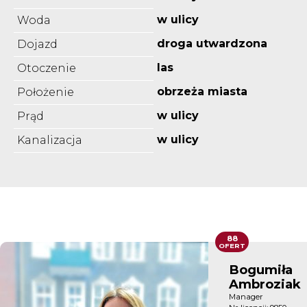
w ulicy
Woda
droga utwardzona
Dojazd
las
Otoczenie
obrzeża miasta
Położenie
w ulicy
Prąd
w ulicy
Kanalizacja
88
OFERT
Bogumiła
Ambroziak
Manager