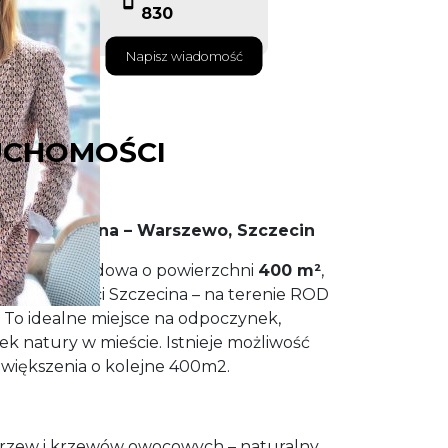
830
Napisz wiadomość
UCHOMOŚCI
ROD Skowrona – Warszewo, Szczecin
 działka ogrodowa o powierzchni
400 m²
,
zielonej części Szczecina – na terenie ROD
To idealne miejsce na odpoczynek,
ek natury w mieście. Istnieje możliwość
owiększenia o kolejne 400m2.
drzew i krzewów owocowych – naturalny