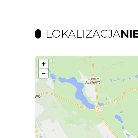
LOKALIZACJA
NI
+
−