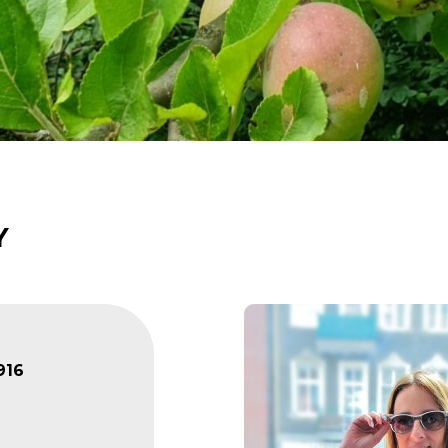
Y
916