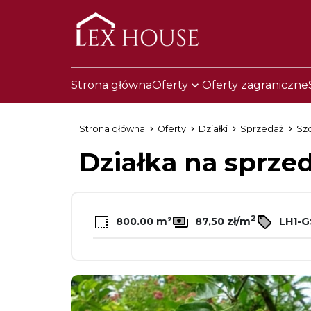
Strona główna
Oferty
Oferty zagraniczne
Strona główna
Oferty
Działki
Sprzedaż
Sz
Działka na sprze
2
800.00 m²
87,50 zł/m
LH1-G