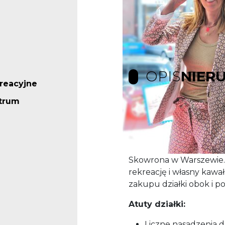
OPIS
NIER
kreacyjne
ntrum
Działka ogrodowa w 
Na sprzedaż atrakcyjna
położona w spokojnej i 
Skowrona w Warszewie. 
rekreację i własny kawał
zakupu działki obok i p
Atuty działki:
Liczne nasadzenia 