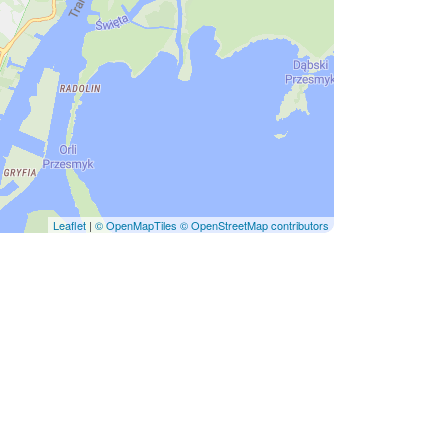
Leaflet
|
© OpenMapTiles
© OpenStreetMap contributors