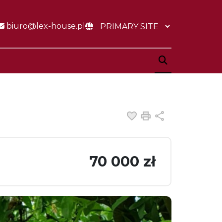
biuro@lex-house.pl
Dodaj do ulubiony
Drukuj
Udostępnij
70 000 zł