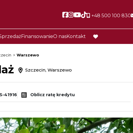
Social link
Social link
Social link
Social link
+48 500 100 830
Sprzedaż
Finansowanie
O nas
Kontakt
favorite
czecin
Warszewo
daż
Szczecin, Warszewo
S-41916
Oblicz ratę kredytu