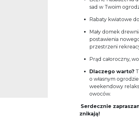
sad w Twoim ogrodz
Rabaty kwiatowe dod
Mały domek drewnia
postawienia nowego
przestrzeni rekreac
Prąd całoroczny, w
Dlaczego warto?
T
o własnym ogrodzie 
weekendowy relaks,
owoców.
Serdecznie zapraszamy
znikają!