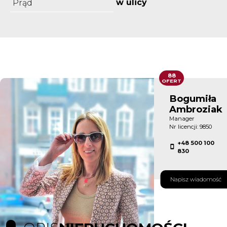
w ulicy
Prąd
88
OFERT
Bogumiła
Ambroziak
Manager
Nr licencji: 9850
+48 500 100
830
Napisz wiadomość