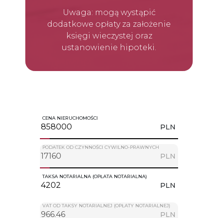
Uwaga: mogą wystąpić
dodatkowe opłaty za założenie
księgi wieczystej oraz
ustanowienie hipoteki.
CENA NIERUCHOMOŚCI
PLN
PODATEK OD CZYNNOŚCI CYWILNO-PRAWNYCH
PLN
TAKSA NOTARIALNA (OPŁATA NOTARIALNA)
PLN
VAT OD TAKSY NOTARIALNEJ (OPŁATY NOTARIALNEJ)
PLN