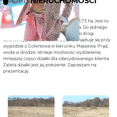
OPIS
NIERUCHOMOŚCI
Przedmiotem sprzedaży jest działka 1,73 ha. Jest to
nieruchomość rolna, niezabudowana. Do jednego
boku przylega droga utwardzona, do drogi
asfaltowej jest około 100m. Działka znajduje się przy
wyjeździe z Goleniowa w kierunku Maszewa. Prąd,
woda w drodze. Istnieje możliwość wydzielenia
mniejszej części działki dla zdecydowanego klienta.
Zaleta działki jest jej położenie. Zapraszam na
prezentację.