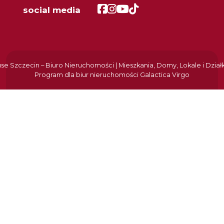
Facebook
Facebook
Facebook
Facebook
social media
e Szczecin – Biuro Nieruchomości | Mieszkania, Domy, Lokale i Dział
Program dla biur nieruchomości
Galactica Virgo