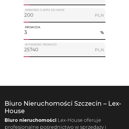
WNIOSEK O WPIS DO WKW
PLN
PROWIZJA
%
WYSOKOŚĆ PROWIZJI
PLN
Biuro Nieruchomości Szczecin – Lex-
House
Biuro nieruchomości
Lex-House oferuje
profesjonalne pośrednictwo w sprzedaży i