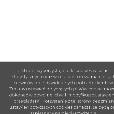
Ta strona wykorzystuje pliki cookies w celach
statystycznych oraz w celu dostosowania naszyc
serwisów do indywidualnych potrzeb klientów.
Zmiany ustawień dotyczących plików cookie moż
dokonać w dowolnej chwili modyfikując ustawien
przeglądarki. Korzystanie z tej strony bez zmian
ustawień dotyczących cookies oznacza, że będą o
zapisane w pamięci urządzenia.