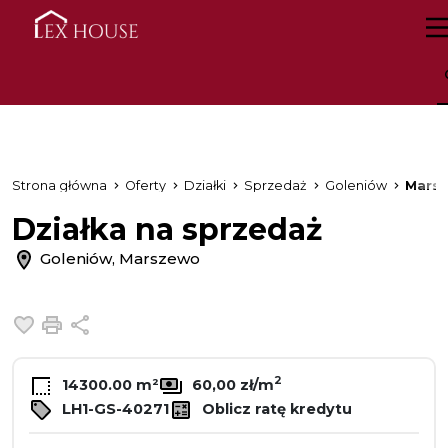
Strona główna
Oferty
Działki
Sprzedaż
Goleniów
Mars
Działka na sprzedaż
Goleniów, Marszewo
Dodaj do ulubionych
Drukuj
Udostępnij
2
14300.00 m²
60,00 zł/m
LH1-GS-40271
Oblicz ratę kredytu