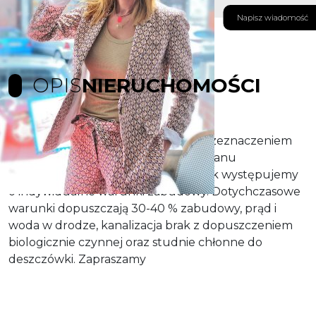
Napisz wiadomość
OPIS
NIERUCHOMOŚCI
Do sprzedaży kompleks działek z przeznaczeniem
pod składy i magazyny. Działki bez planu
zagospodarowania na każdą z działek występujemy
o indywidualne warunki zabudowy. Dotychczasowe
warunki dopuszczają 30-40 % zabudowy, prąd i
woda w drodze, kanalizacja brak z dopuszczeniem
biologicznie czynnej oraz studnie chłonne do
deszczówki. Zapraszamy