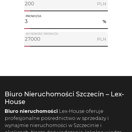
PLN
PROWIZJA
%
WYSOKOŚĆ PROWIZJI
PLN
Biuro Nieruchomości Szczecin – Lex-
House
Biuro nieruchomości
Lex-House oferuje
profesjonalne pośrednictwo w sprzedaży i
wynajmie nieruchomości w Szczecinie i