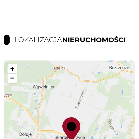
LOKALIZACJA
NIERUCHOMOŚCI
+
−