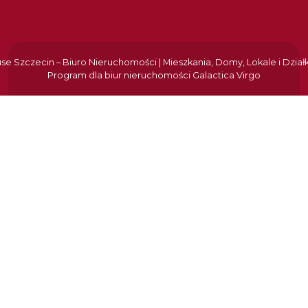
e Szczecin – Biuro Nieruchomości | Mieszkania, Domy, Lokale i Dział
Program dla biur nieruchomości
Galactica Virgo