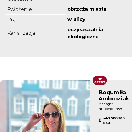
obrzeża miasta
Położenie
w ulicy
Prąd
oczyszczalnia
Kanalizacja
ekologiczna
88
OFERT
Bogumiła
Ambroziak
Manager
Nr licencji: 9850
+48 500 100
830