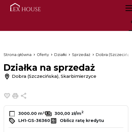
Strona główna
Oferty
Działki
Sprzedaż
Dobra (Szczecińsk
Działka na sprzedaż
Dobra (Szczecińska), Skarbimierzyce
Dodaj do ulubionych
Drukuj
Udostępnij
2
3000.00 m²
300,00 zł/m
LH1-GS-36360
Oblicz ratę kredytu