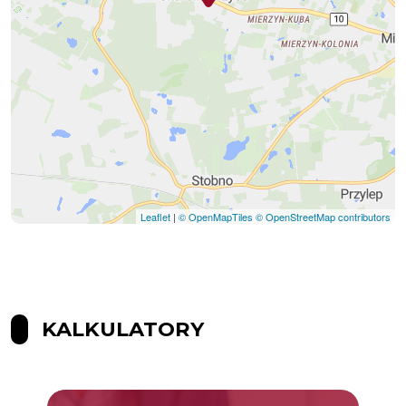
Leaflet
|
© OpenMapTiles
© OpenStreetMap contributors
KALKULATORY