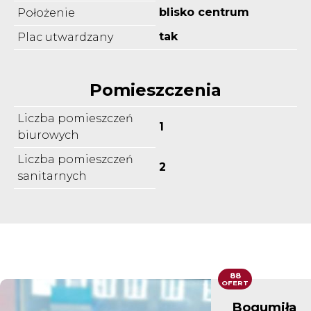
blisko centrum
Położenie
tak
Plac utwardzany
Pomieszczenia
Liczba pomieszczeń
1
biurowych
Liczba pomieszczeń
2
sanitarnych
88
OFERT
Bogumiła