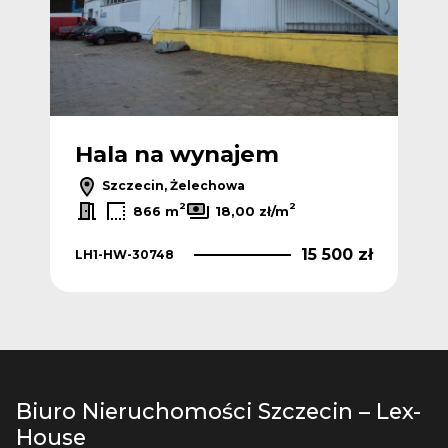
Hala na wynajem
Szczecin, Żelechowa
2
2
866 m
18,00 zł/m
15 500 zł
LH1-HW-30748
Biuro Nieruchomości Szczecin – Lex-
House