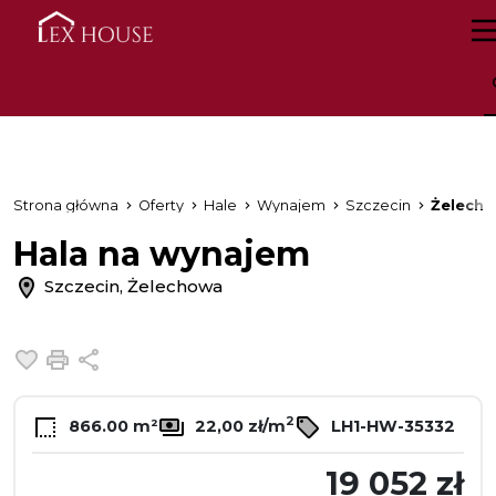
Strona główna
Oferty
Hale
Wynajem
Szczecin
Żelech
Hala na wynajem
Szczecin, Żelechowa
Dodaj do ulubionych
Drukuj
Udostępnij
2
866.00 m²
22,00 zł/m
LH1-HW-35332
19 052 zł