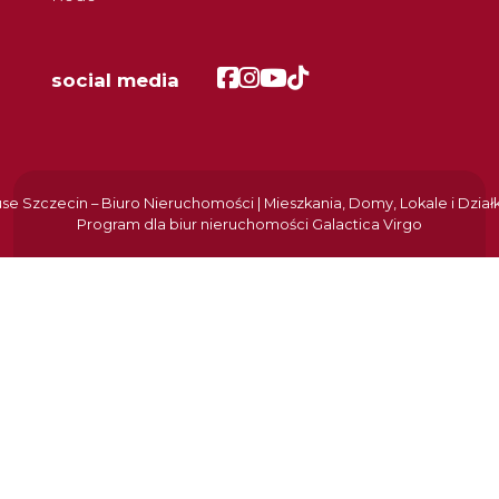
Facebook
Facebook
Facebook
Facebook
social media
e Szczecin – Biuro Nieruchomości | Mieszkania, Domy, Lokale i Dział
Program dla biur nieruchomości
Galactica Virgo