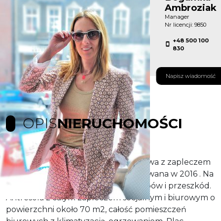
Ambroziak
Manager
Nr licencji: 9850
+48 500 100
830
Napisz wiadomość
OPIS
NIERUCHOMOŚCI
Do wynajęcia Nowa Hala magazynowa z zapleczem
biurowym i socjalnym. Hala wybudowana w 2016 . Na
jednej powierzchni 700 m 2 bez słupów i przeszkód.
Antresola z całym zapleczem socjalnym i biurowym o
powierzchni około 70 m2, całość pomieszczeń