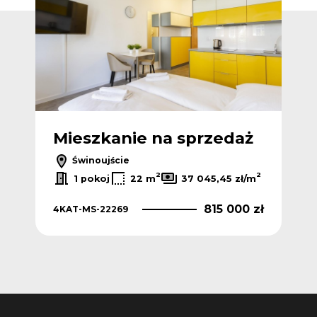
ż
Mieszkanie na sprzedaż
M
Świnoujście
2
2
1 pokoj
22 m
37 045,45 zł/m
815 000 zł
4KAT-MS-22269
LH1
 zł