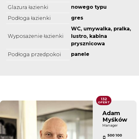
nowego typu
Glazura łazienki
gres
Podłoga łazienki
WC, umywalka, pralka,
Wyposażenie łazienki
lustro, kabina
prysznicowa
panele
Podłoga przedpokoi
132
OFERT
Adam
Myśków
Manager
500 100