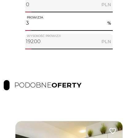
PLN
PROWIZJA
%
WYSOKOŚĆ PROWIZJI
PLN
PODOBNE
OFERTY
Dodaj do ulubionych
Dodaj do ulub