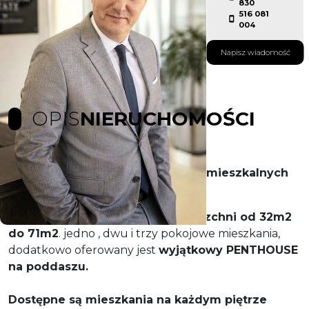
830
516 081
004
Napisz wiadomość
OPIS
NIERUCHOMOŚCI
Oferta sprzedaży apartamentów mieszkalnych
w centrum Świnoujścia.
Ofertujemy mieszkania o powierzchni od 32m2
do 71m2
. jedno , dwu i trzy pokojowe mieszkania,
dodatkowo oferowany jest
wyjątkowy PENTHOUSE
na poddaszu.
Dostępne są mieszkania na każdym piętrze