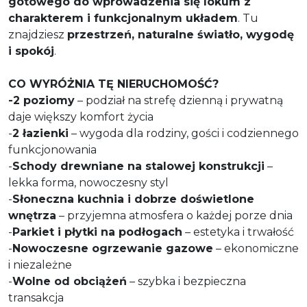
gotowego do wprowadzenia się lokum z
charakterem i funkcjonalnym układem
. Tu
znajdziesz
przestrzeń, naturalne światło, wygodę
i spokój
.
CO WYRÓŻNIA TĘ NIERUCHOMOŚĆ?
-2 poziomy
– podział na strefę dzienną i prywatną
daje większy komfort życia
-
2 łazienki
– wygoda dla rodziny, gości i codziennego
funkcjonowania
-
Schody drewniane na stalowej konstrukcji
–
lekka forma, nowoczesny styl
-
Słoneczna kuchnia i dobrze doświetlone
wnętrza
– przyjemna atmosfera o każdej porze dnia
-
Parkiet i płytki na podłogach
– estetyka i trwałość
-
Nowoczesne ogrzewanie gazowe
– ekonomiczne
i niezależne
-
Wolne od obciążeń
– szybka i bezpieczna
transakcja