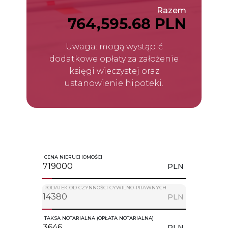
Razem
764,595.68 PLN
Uwaga: mogą wystąpić
dodatkowe opłaty za założenie
księgi wieczystej oraz
ustanowienie hipoteki.
CENA NIERUCHOMOŚCI
PLN
PODATEK OD CZYNNOŚCI CYWILNO-PRAWNYCH
PLN
TAKSA NOTARIALNA (OPŁATA NOTARIALNA)
PLN