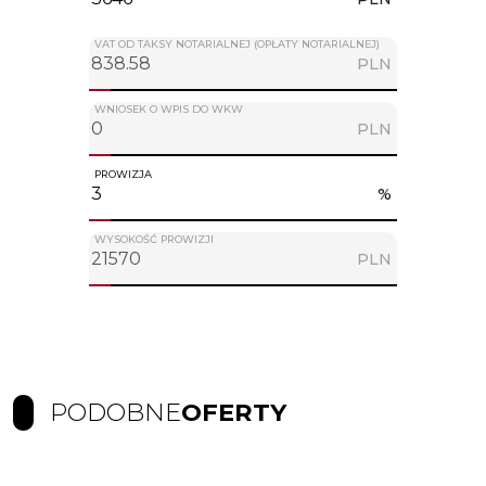
VAT OD TAKSY NOTARIALNEJ (OPŁATY NOTARIALNEJ)
PLN
WNIOSEK O WPIS DO WKW
PLN
PROWIZJA
%
WYSOKOŚĆ PROWIZJI
PLN
PODOBNE
OFERTY