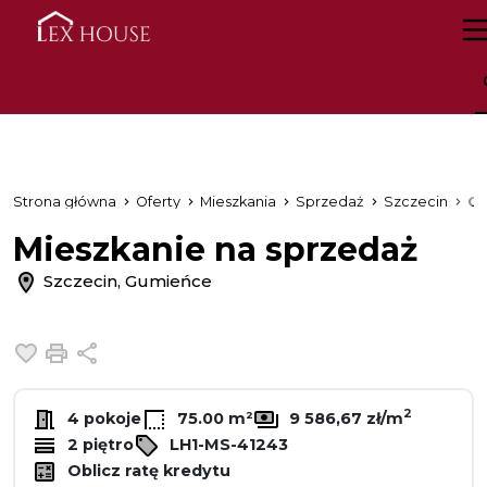
Strona główna
Oferty
Mieszkania
Sprzedaż
Szczecin
G
Mieszkanie na sprzedaż
Szczecin, Gumieńce
Dodaj do ulubionych
Drukuj
Udostępnij
2
4 pokoje
75.00 m²
9 586,67 zł/m
2 piętro
LH1-MS-41243
Oblicz ratę kredytu