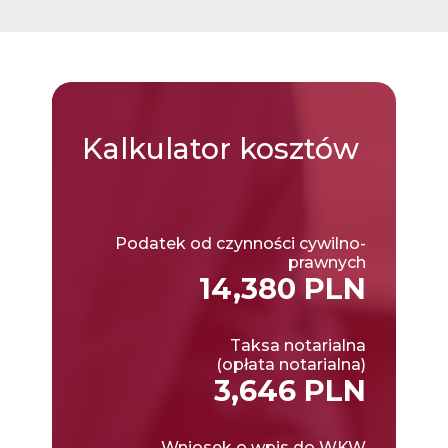
Kalkulator
kosztów
Podatek od czynności cywilno-
prawnych
14,380 PLN
Taksa notarialna
(opłata notarialna)
3,646 PLN
Wniosek o wpis do WKW