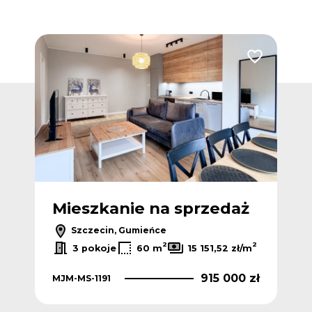
Dodaj do ulubionych
Dodaj do ulub
ż
Mieszkanie na sprzedaż
M
Szczecin, Gumieńce
2
2
3 pokoje
60 m
15 151,52 zł/m
915 000 zł
MJM-MS-1191
4KA
 zł