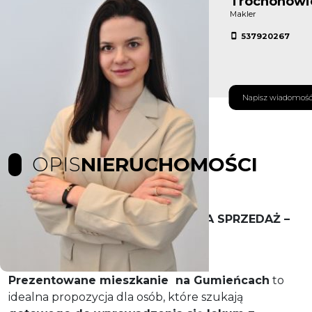
Trochonowi
Makler
537920267
Napisz wiadomoś
OPIS
NIERUCHOMOŚCI
DWUPOZIOMOWE MIESZKANIE NA SPRZEDAŻ –
GUMIEŃCE, SZCZECIN | 75 m² .
Prezentowane mieszkanie na Gumieńcach
to
idealna propozycja dla osób, które szukają