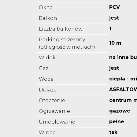
PCV
Okna
jest
Balkon
1
Liczba balkonów
Parking strzeżony
10 m
(odległość w metrach)
na inne b
Widok
jest
Gaz
ciepła - m
Woda
ASFALTO
Dojazd
centrum m
Otoczenie
gazowe
Ogrzewanie
pełne
Umeblowanie
tak
Winda