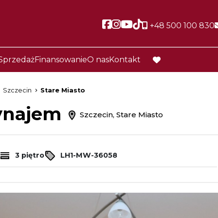
Social link
Social link
Social link
Social link
+48 500 100 830
Sprzedaż
Finansowanie
O nas
Kontakt
favorite
Szczecin
Stare Miasto
wynajem
Szczecin, Stare Miasto
3 piętro
LH1-MW-36058