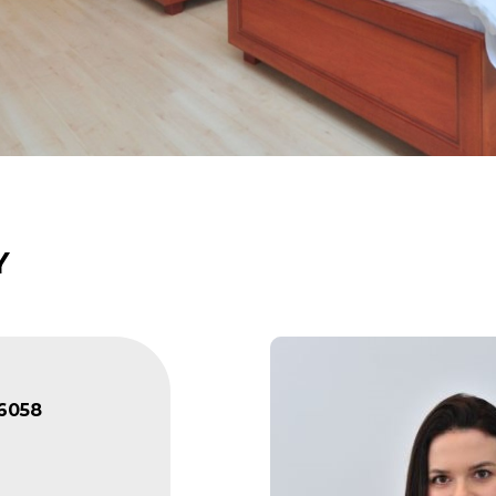
Y
6058