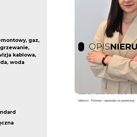
emontowy, gaz,
OPIS
NIER
ogrzewanie,
wizja kablowa,
da, woda
Budynek oddany w sierpniu 2005r. Wszystkie med
Możliwa instalacja telefoniczna Tele-Net (Mul
szkło, farby ekologiczne. Łazienka w pełni w
składa się z 1 pokoju, kuchni z jadalnią i łazi
kablowa . Polecam i zapraszam na prezentację .
andard
ęczna