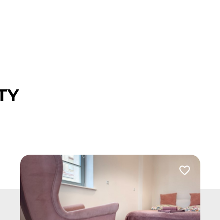
TY
 do ulubionych
Dodaj do u