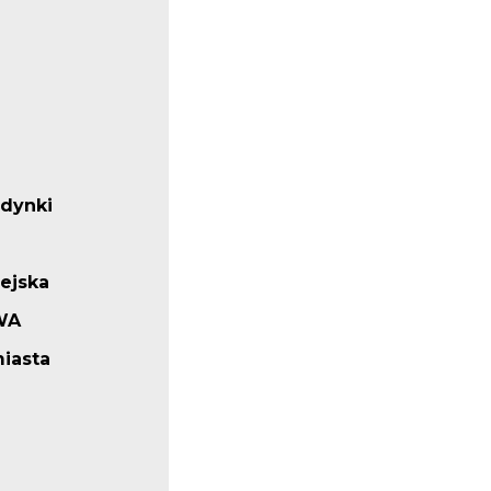
udynki
iejska
WA
iasta