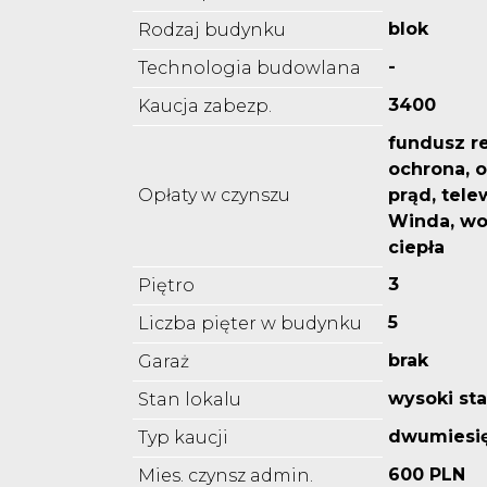
blok
Rodzaj budynku
-
Technologia budowlana
3400
Kaucja zabezp.
fundusz r
ochrona, 
Opłaty w czynszu
prąd, tele
Winda, wo
ciepła
3
Piętro
5
Liczba pięter w budynku
brak
Garaż
wysoki st
Stan lokalu
dwumiesi
Typ kaucji
600 PLN
Mies. czynsz admin.