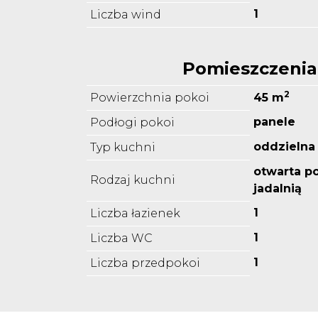
1
Liczba wind
Pomieszczenia
2
Powierzchnia pokoi
45 m
panele
Podłogi pokoi
oddzielna
Typ kuchni
otwarta p
Rodzaj kuchni
jadalnią
1
Liczba łazienek
1
Liczba WC
1
Liczba przedpokoi