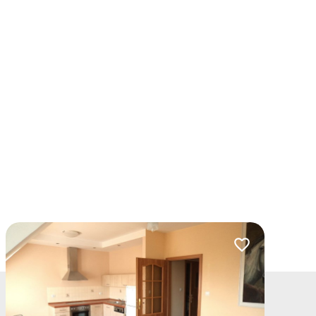
lubionych
Dodaj do ulubio