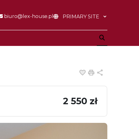
biuro@lex-house.pl
Dodaj do ulubiony
Drukuj
Udostępnij
2 550 zł