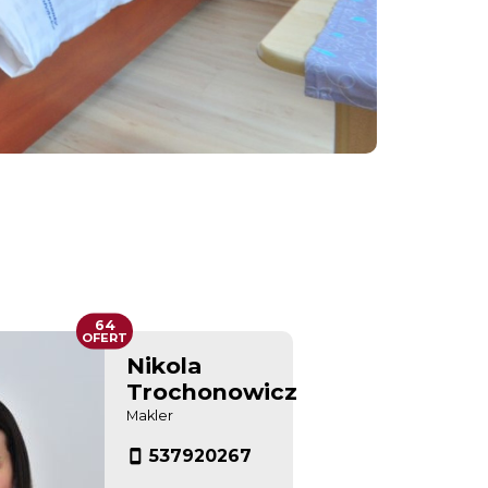
64
OFERT
Nikola
Trochonowicz
Makler
537920267