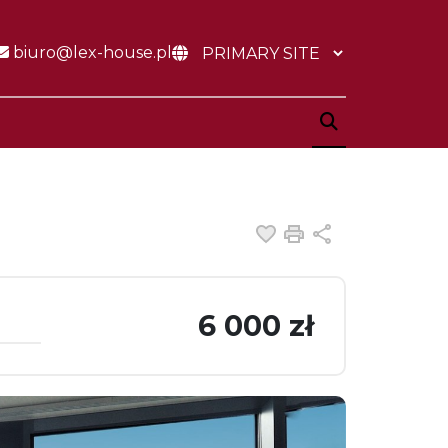
biuro@lex-house.pl
Dodaj do ulubiony
Drukuj
Udostępnij
6 000 zł