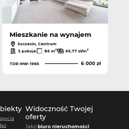
Mieszkanie na wynajem
Szczecin, Centrum
2
2
3 pokoje
86 m
69,77 zł/m
6 000 zł
TDR-MW-1965
Obiekty
Widoczność Twojej
oferty
ajęcia
daż
Jako
biuro nieruchomości