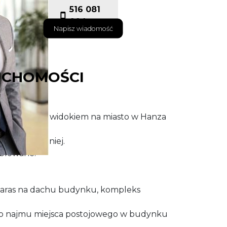
516 081
004
Napisz wiadomość
UCHOMOŚCI
artament z widokiem na miasto w Hanza
iowo-zachodniej.
eblowane.
taras na dachu budynku, kompleks
o najmu miejsca postojowego w budynku