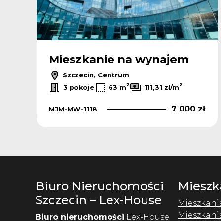
Mieszkanie na wynajem
Szczecin, Centrum
2
2
3 pokoje
63 m
111,31 zł/m
7 000 zł
MJM-MW-1118
Biuro Nieruchomości
Mieszk
Szczecin – Lex-House
Mieszkani
Mieszkani
Biuro nieruchomości
Lex-House