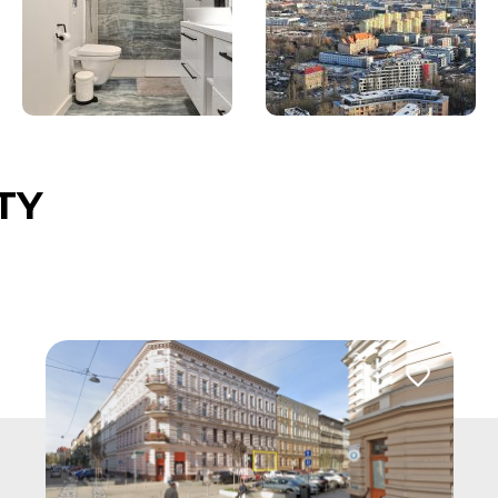
TY
 do ulubionych
Dodaj do u