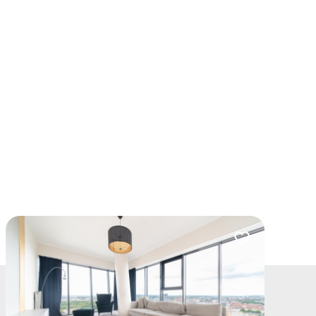
lubionych
Dodaj do ulubio