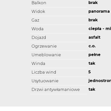
brak
Balkon
panorama 
Widok
brak
Gaz
ciepła - m
Woda
asfalt
Dojazd
c.o.
Ogrzewanie
pełne
Umeblowanie
tak
Winda
5
Liczba wind
jednostro
Usytuowanie
tak
Drzwi antywłamaniowe