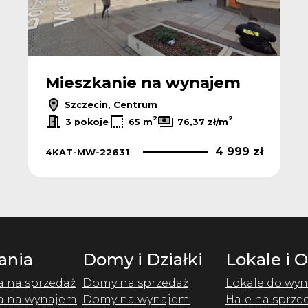
Mieszkanie na wynajem
Szczecin, Centrum
2
2
3 pokoje
65 m
76,37 zł/m
4 999 zł
4KAT-MW-22631
ania
Domy i Działki
Lokale i 
a na sprzedaż
Domy na sprzedaż
Lokale do wyn
a na wynajem
Domy na wynajem
Hale na sprze