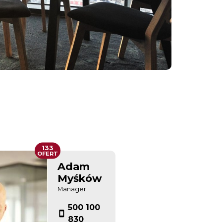
133
OFERT
Adam
Myśków
Manager
500 100
830