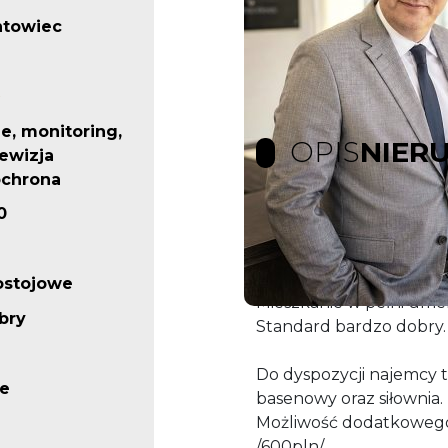
ntowiec
e, monitoring,
OPIS
NIER
ewizja
ochrona
0
Wynajmę 3 pokojowy ap
Tower.
Okna od strony połudn
ostojowe
Mieszkanie w pełni um
bry
Standard bardzo dobry.
Do dyspozycji najemcy 
e
basenowy oraz siłownia.
Możliwość dodatkoweg
/600pln/ .