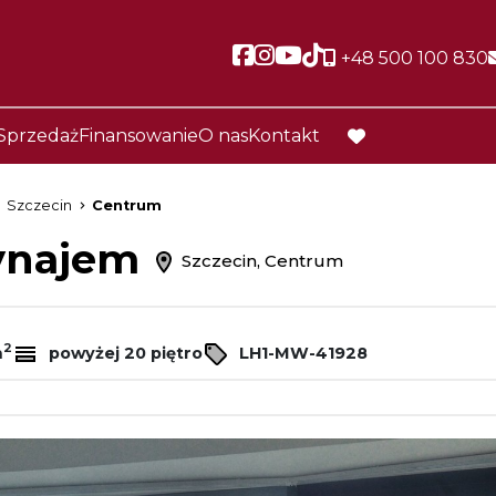
Social link
Social link
Social link
Social link
+48 500 100 830
Sprzedaż
Finansowanie
O nas
Kontakt
favorite
Szczecin
Centrum
wynajem
Szczecin, Centrum
2
m
powyżej 20 piętro
LH1-MW-41928