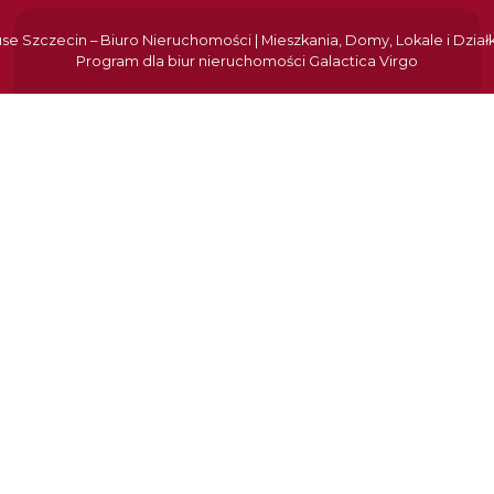
e Szczecin – Biuro Nieruchomości | Mieszkania, Domy, Lokale i Dział
Program dla biur nieruchomości
Galactica Virgo