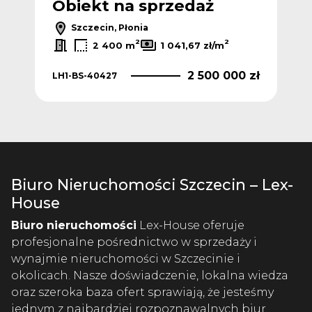
Obiekt na sprzedaż
Szczecin, Płonia
2
2
2 400 m
1 041,67 zł/m
2 500 000 zł
LH1-BS-40427
Biuro Nieruchomości Szczecin – Lex-
House
Biuro nieruchomości
Lex-House oferuje
profesjonalne pośrednictwo w sprzedaży i
wynajmie nieruchomości w Szczecinie i
okolicach. Nasze doświadczenie, lokalna wiedza
oraz szeroka baza ofert sprawiają, że jesteśmy
jednym z najbardziej rozpoznawalnych biur