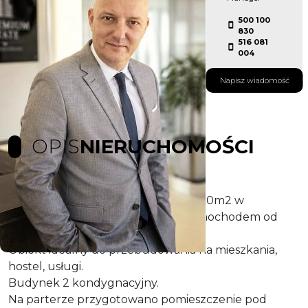
500 100
830
516 081
004
Napisz wiadomość
OPIS
NIERUCHOMOŚCI
Oferta sprzedaży obiektu o pow.1000m2 w
miejscowości Gartz, 25min jazdy samochodem od
Szczecina.
Obiekt idealny do przebudowania na mieszkania,
hostel, usługi.
Budynek 2 kondygnacyjny.
Na parterze przygotowano pomieszczenie pod