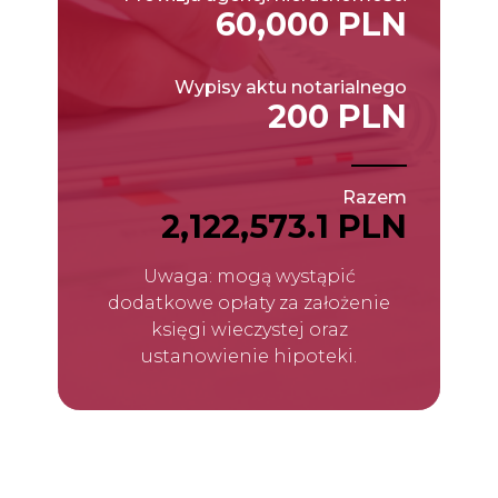
60,000 PLN
Wypisy aktu notarialnego
200 PLN
Razem
2,122,573.1 PLN
Uwaga: mogą wystąpić
dodatkowe opłaty za założenie
księgi wieczystej oraz
ustanowienie hipoteki.