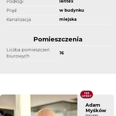
lentex
Podłogi
w budynku
Prąd
miejska
Kanalizacja
Pomieszczenia
Liczba pomieszczeń
16
biurowych
133
OFERT
Adam
Myśków
Manager