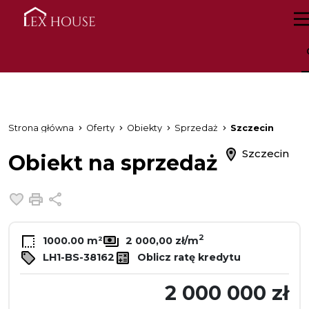
Strona główna
Oferty
Obiekty
Sprzedaż
Szczecin
Szczecin
Obiekt na sprzedaż
Dodaj do ulubionych
Drukuj
Udostępnij
2
1000.00 m²
2 000,00 zł/m
LH1-BS-38162
Oblicz ratę kredytu
2 000 000 zł