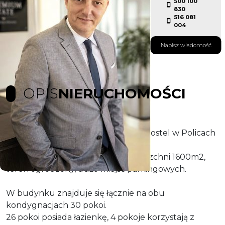
500 100
830
516 081
004
Napisz wiadomość
OPIS
NIERUCHOMOŚCI
Oferujemy na sprzedaż budynek, hostel w Policach
o powierzchni 690m2.
Budynek piętrowy, działka o powierzchni 1600m2,
teren ogrodzony, dużo miejsc parkingowych.
W budynku znajduje się łącznie na obu
kondygnacjach 30 pokoi.
26 pokoi posiada łazienkę, 4 pokoje korzystają z