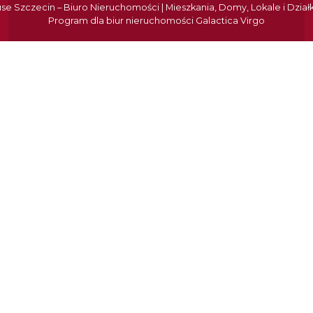
e Szczecin – Biuro Nieruchomości | Mieszkania, Domy, Lokale i Dział
Program dla biur nieruchomości
Galactica Virgo