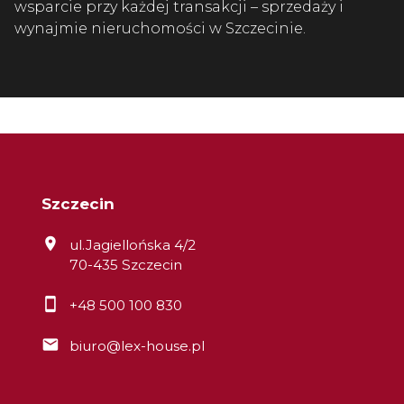
wsparcie przy każdej transakcji – sprzedaży i
wynajmie nieruchomości w Szczecinie.
Szczecin
ul.Jagiellońska 4/2
70-435 Szczecin
+48 500 100 830
biuro@lex-house.pl