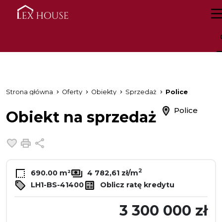
Strona główna
Oferty
Obiekty
Sprzedaż
Police
Police
Obiekt na sprzedaż
Dodaj do ulubionych
Drukuj
Udostępnij
2
690.00 m²
4 782,61 zł/m
LH1-BS-41400
Oblicz ratę kredytu
3 300 000 zł