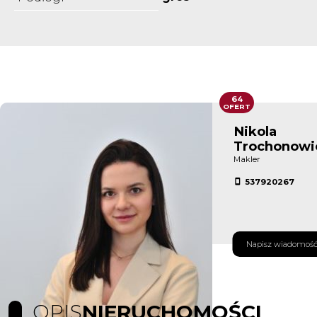
64
OFERT
Nikola
Trochonowi
Makler
537920267
Napisz wiadomoś
OPIS
NIERUCHOMOŚCI