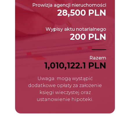
Prowizja agencji nieruchomości
28,500 PLN
Wypisy aktu notarialnego
200 PLN
Razem
1,010,122.1 PLN
Uwaga: mogą wystąpić
dodatkowe opłaty za założenie
księgi wieczystej oraz
ustanowienie hipoteki.