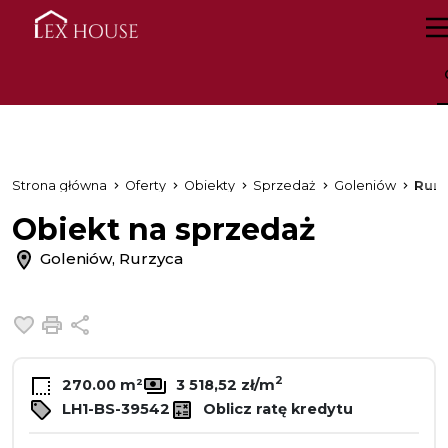
Strona główna
Oferty
Obiekty
Sprzedaż
Goleniów
Rurz
Obiekt na sprzedaż
Goleniów, Rurzyca
Dodaj do ulubionych
Drukuj
Udostępnij
2
270.00 m²
3 518,52 zł/m
LH1-BS-39542
Oblicz ratę kredytu