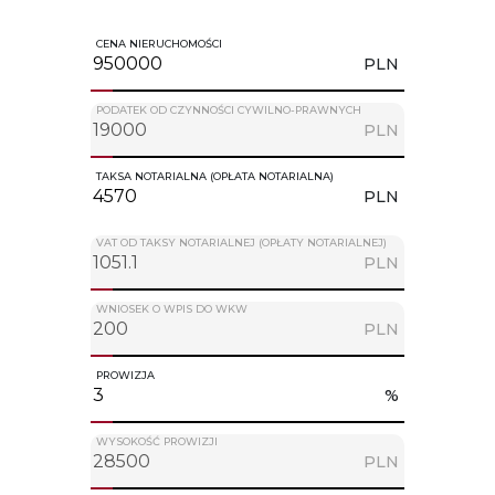
CENA NIERUCHOMOŚCI
PLN
PODATEK OD CZYNNOŚCI CYWILNO-PRAWNYCH
PLN
TAKSA NOTARIALNA (OPŁATA NOTARIALNA)
PLN
VAT OD TAKSY NOTARIALNEJ (OPŁATY NOTARIALNEJ)
PLN
WNIOSEK O WPIS DO WKW
PLN
PROWIZJA
%
WYSOKOŚĆ PROWIZJI
PLN