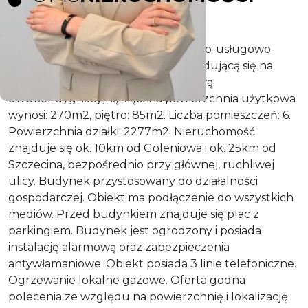
Polecamy Państwu obiekt handlowo-usługowo-
produkcyjny, tj. halę, magazyn, znajdującą się na
parterze oraz część socjalno-biurową
dwukondygnacyjną. Łączna powierzchnia użytkowa
wynosi: 270m2, piętro: 85m2. Liczba pomieszczeń: 6.
Powierzchnia działki: 2277m2. Nieruchomość
znajduje się ok. 10km od Goleniowa i ok. 25km od
Szczecina, bezpośrednio przy głównej, ruchliwej
ulicy. Budynek przystosowany do działalności
gospodarczej. Obiekt ma podłączenie do wszystkich
mediów. Przed budynkiem znajduje się plac z
parkingiem. Budynek jest ogrodzony i posiada
instalację alarmową oraz zabezpieczenia
antywłamaniowe. Obiekt posiada 3 linie telefoniczne.
Ogrzewanie lokalne gazowe. Oferta godna
polecenia ze względu na powierzchnię i lokalizację.