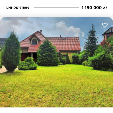
1 190 000 zł
LH1-DS-41894
Dodaj