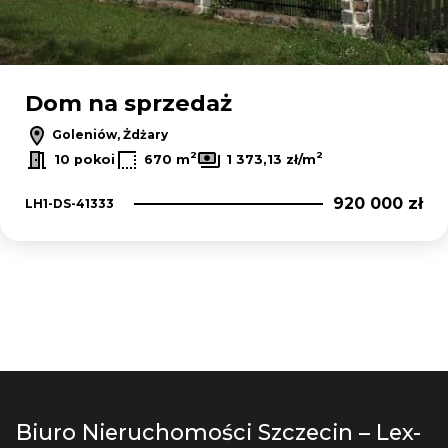
Dom na sprzedaż
Goleniów, Żdżary
2
2
10 pokoi
670 m
1 373,13 zł/m
920 000 zł
LH1-DS-41333
Biuro Nieruchomości Szczecin – Lex-