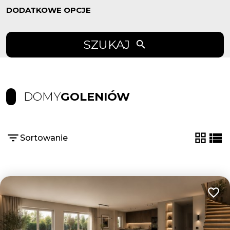
DODATKOWE OPCJE
SZUKAJ
DOMY
GOLENIÓW
Sortowanie
tabela
list
Dodaj