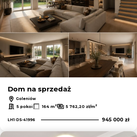
Dom na sprzedaż
Goleniów
2
2
5 pokoi
164 m
5 762,20 zł/m
945 000 zł
LH1-DS-41996