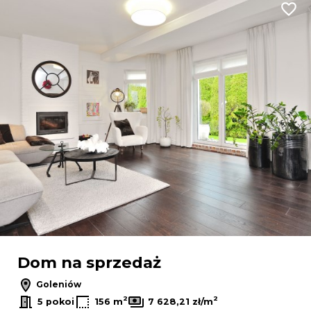
Dodaj
Dom na sprzedaż
Goleniów
2
2
5 pokoi
156 m
7 628,21 zł/m