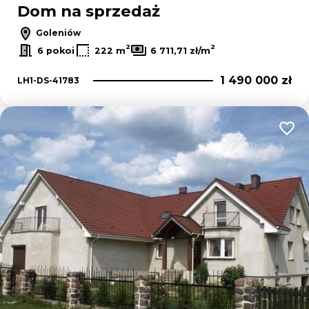
Dom na sprzedaż
Goleniów
2
2
6 pokoi
222 m
6 711,71 zł/m
1 490 000 zł
LH1-DS-41783
Dodaj