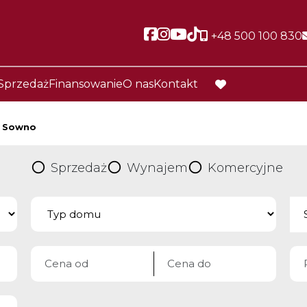
Social link
Social link
Social link
Social link
+48 500 100 830
Sprzedaż
Finansowanie
O nas
Kontakt
favorite
Sowno
Sprzedaż
Wynajem
Komercyjne