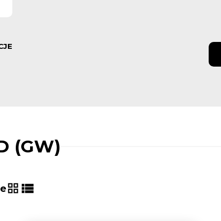
CJE
D (GW)
ie
tabela
lista