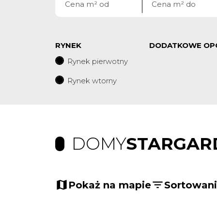
RYNEK
DODATKOWE OP
Rynek pierwotny
Rynek wtorny
DOMY
STARGAR
Pokaż na mapie
Sortowan