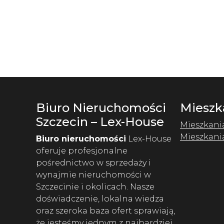
Biuro Nieruchomości
Mieszk
Szczecin – Lex-House
Mieszkani
Mieszkani
Biuro nieruchomości
Lex-House
oferuje profesjonalne
pośrednictwo w sprzedaży i
wynajmie nieruchomości w
Szczecinie i okolicach. Nasze
doświadczenie, lokalna wiedza
oraz szeroka baza ofert sprawiają,
że jesteśmy jednym z najbardziej