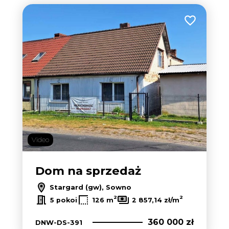
Dodaj do u
Video
Dom na sprzedaż
Stargard (gw), Sowno
2
2
5 pokoi
126 m
2 857,14 zł/m
360 000 zł
DNW-DS-391