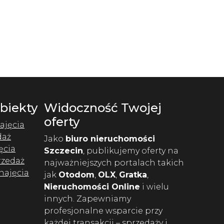
Obiekty
Widoczność Twojej
oferty
ajęcia
daż
Jako
biuro nieruchomości
ęcia
Szczecin
, publikujemy oferty na
rzedaż
najważniejszych portalach takich
najęcia
jak
Otodom
,
OLX
,
Gratka
,
Nieruchomości Online
i wielu
innych. Zapewniamy
profesjonalne wsparcie przy
każdej transakcji – sprzedaży i