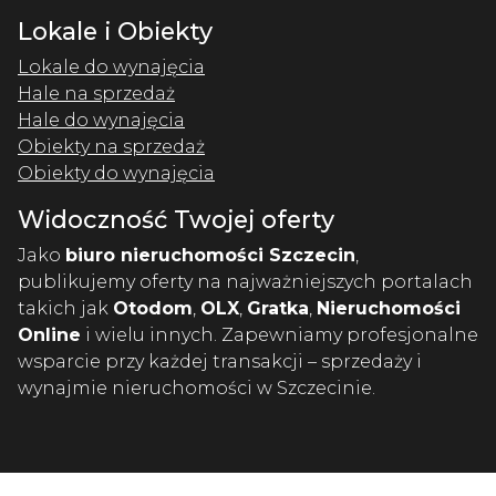
Lokale i Obiekty
Lokale do wynajęcia
Hale na sprzedaż
Hale do wynajęcia
Obiekty na sprzedaż
Obiekty do wynajęcia
Widoczność Twojej oferty
Jako
biuro nieruchomości Szczecin
,
publikujemy oferty na najważniejszych portalach
takich jak
Otodom
,
OLX
,
Gratka
,
Nieruchomości
Online
i wielu innych. Zapewniamy profesjonalne
wsparcie przy każdej transakcji – sprzedaży i
wynajmie nieruchomości w Szczecinie.