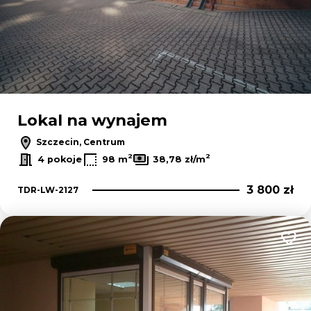
Lokal na wynajem
Szczecin, Centrum
2
2
4 pokoje
98 m
38,78 zł/m
3 800 zł
TDR-LW-2127
Dodaj