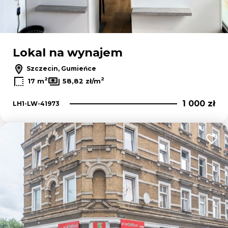
Lokal na wynajem
Szczecin, Gumieńce
2
2
17 m
58,82 zł/m
1 000 zł
LH1-LW-41973
Dodaj