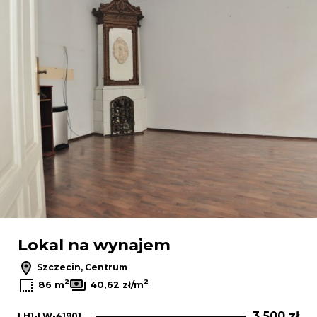
Lokal na wynajem
Szczecin, Centrum
2
2
86 m
40,62 zł/m
3 500 zł
LH1-LW-41901