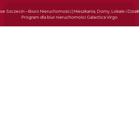
e Szczecin – Biuro Nieruchomości | Mieszkania, Domy, Lokale i Dział
Program dla biur nieruchomości
Galactica Virgo