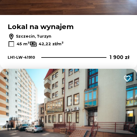
Lokal na wynajem
Szczecin, Turzyn
2
2
45 m
42,22 zł/m
1 900 zł
LH1-LW-41910
Dodaj