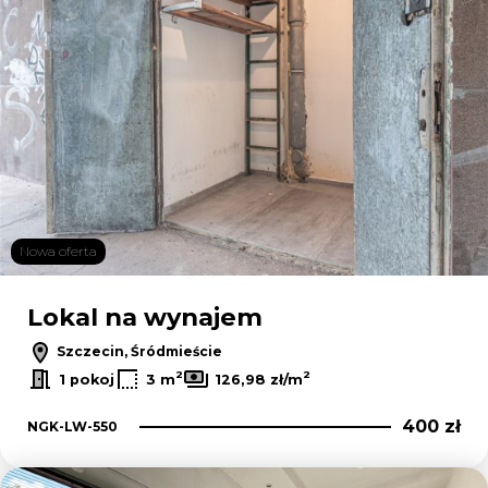
Nowa oferta
Lokal na wynajem
Szczecin, Śródmieście
2
2
1 pokoj
3 m
126,98 zł/m
400 zł
NGK-LW-550