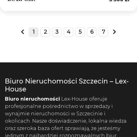
1
2
3
4
5
6
7
prev
next
Biuro Nieruchomości Szczecin – Lex-
House
Biuro nieruchomości
Lex-House oferuje
profesjonalne pośrednictwo w sprzedaży i
wynajmie nieruchomości w Szczecinie i
okolicach. Nasze doświadczenie, lokalna wiedza
oraz szeroka baza ofert sprawiają, że jesteśmy
jednym z najbardziej rozpoznawalnych biur