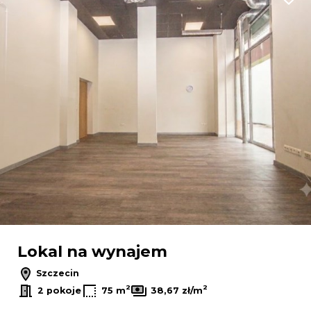
Dodaj
Lokal na wynajem
Szczecin
2
2
2 pokoje
75 m
38,67 zł/m