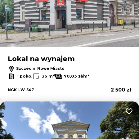
Lokal na wynajem
Szczecin, Nowe Miasto
2
2
1 pokoj
36 m
70,03 zł/m
2 500 zł
NGK-LW-547
Dodaj