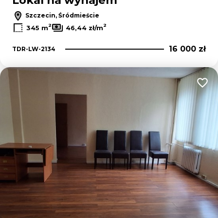
Lokal na wynajem
Szczecin, Śródmieście
2
2
345 m
46,44 zł/m
16 000 zł
TDR-LW-2134
Dodaj