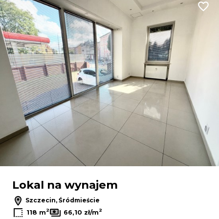
Dodaj
Lokal na wynajem
Szczecin, Śródmieście
2
2
118 m
66,10 zł/m