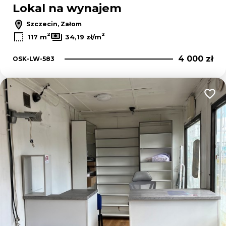
Lokal na wynajem
Szczecin, Załom
2
2
117 m
34,19 zł/m
4 000 zł
OSK-LW-583
Dodaj