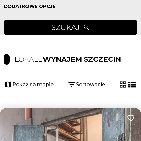
DODATKOWE OPCJE
SZUKAJ
LOKALE
WYNAJEM SZCZECIN
Pokaż na mapie
Sortowanie
tabela
list
Dodaj