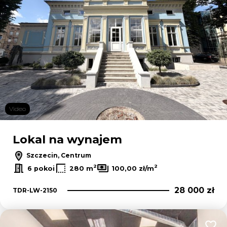
Video
Lokal na wynajem
Szczecin, Centrum
2
2
6 pokoi
280 m
100,00 zł/m
28 000 zł
TDR-LW-2150