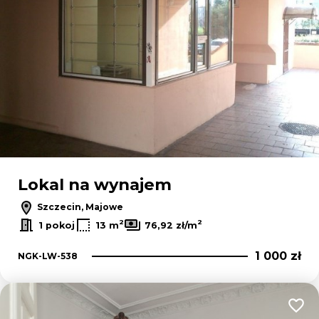
Lokal na wynajem
Szczecin, Majowe
2
2
1 pokoj
13 m
76,92 zł/m
1 000 zł
NGK-LW-538
Dodaj