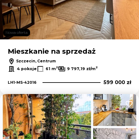
Nowa oferta
Mieszkanie na sprzedaż
Szczecin, Centrum
2
2
4 pokoje
61 m
9 797,19 zł/m
599 000 zł
LH1-MS-42016
Dodaj