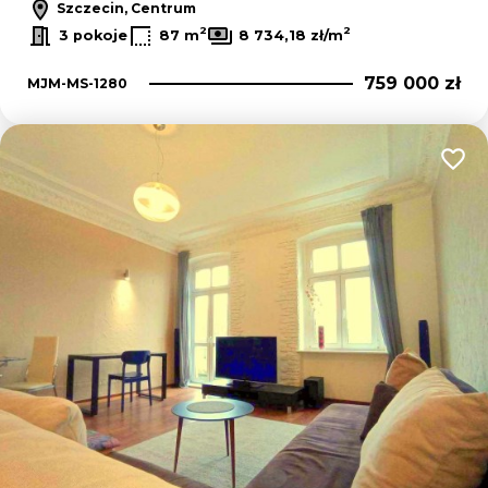
Szczecin, Centrum
2
2
3 pokoje
87 m
8 734,18 zł/m
759 000 zł
MJM-MS-1280
Dodaj