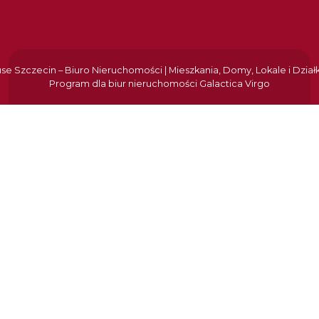
e Szczecin – Biuro Nieruchomości | Mieszkania, Domy, Lokale i Dział
Program dla biur nieruchomości
Galactica Virgo