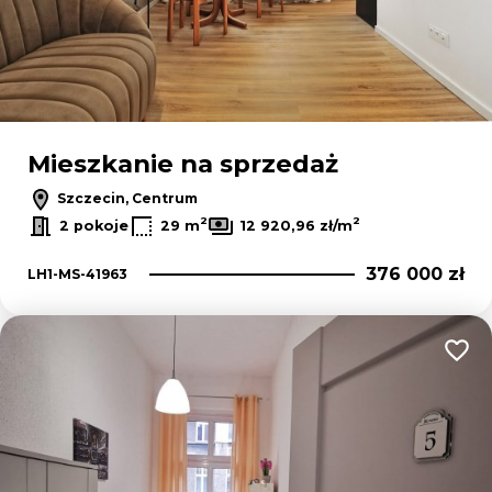
Mieszkanie na sprzedaż
Szczecin, Centrum
2
2
2 pokoje
29 m
12 920,96 zł/m
376 000 zł
LH1-MS-41963
Dodaj