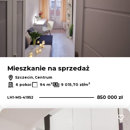
Mieszkanie na sprzedaż
Szczecin, Centrum
2
2
6 pokoi
94 m
9 015,70 zł/m
850 000 zł
LH1-MS-41952
Dodaj