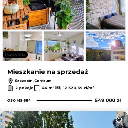
Nowa oferta
Mieszkanie na sprzedaż
Szczecin, Centrum
2
2
2 pokoje
44 m
12 620,69 zł/m
549 000 zł
OSK-MS-584
Dodaj