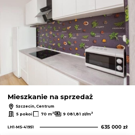
Mieszkanie na sprzedaż
Szczecin, Centrum
2
2
5 pokoi
70 m
9 081,81 zł/m
635 000 zł
LH1-MS-41951