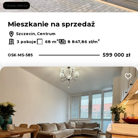
Nowa oferta
Mieszkanie na sprzedaż
Szczecin, Centrum
2
2
3 pokoje
68 m
8 847,86 zł/m
599 000 zł
OSK-MS-585
Dodaj