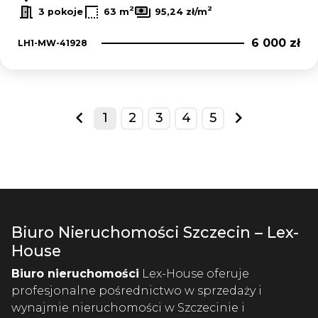
2
2
3 pokoje
63 m
95,24 zł/m
6 000 zł
LH1-MW-41928
1
2
3
4
5
prev
next
Biuro Nieruchomości Szczecin – Lex-
House
Biuro nieruchomości
Lex-House oferuje
profesjonalne pośrednictwo w sprzedaży i
wynajmie nieruchomości w Szczecinie i