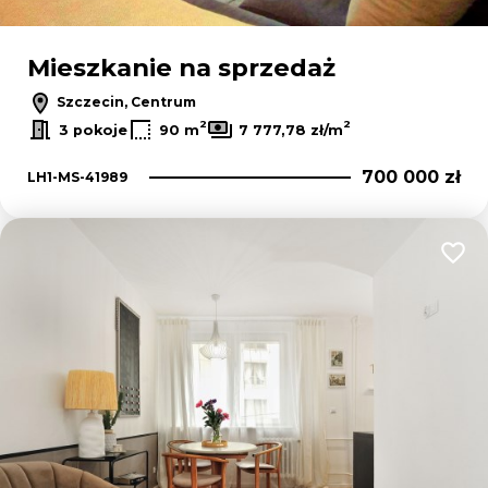
Mieszkanie na sprzedaż
Szczecin, Centrum
2
2
3 pokoje
90 m
7 777,78 zł/m
700 000 zł
LH1-MS-41989
Dodaj