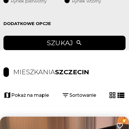
Rynek pierwotny
Rynek wtorny
DODATKOWE OPCJE
SZUKAJ
MIESZKANIA
SZCZECIN
Pokaż na mapie
Sortowanie
tabela
list
Dodaj