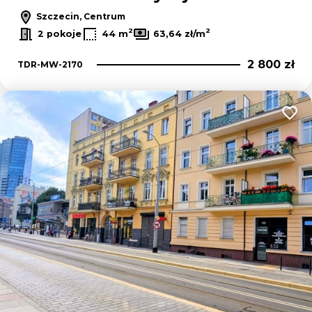
Szczecin, Centrum
2
2
2 pokoje
44 m
63,64 zł/m
2 800 zł
TDR-MW-2170
Dodaj