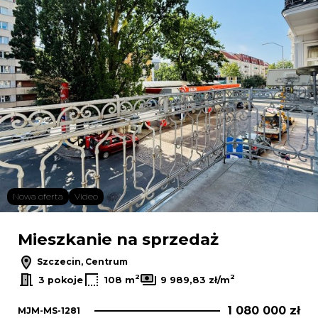
Nowa oferta
Video
Mieszkanie na sprzedaż
Szczecin, Centrum
2
2
3 pokoje
108 m
9 989,83 zł/m
1 080 000 zł
MJM-MS-1281