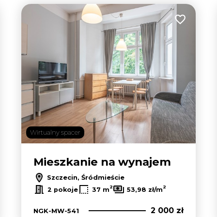
 do ulubionych
Dodaj do u
Wirtualny spacer
Mieszkanie na wynajem
Szczecin, Śródmieście
2
2
2 pokoje
37 m
53,98 zł/m
2 000 zł
NGK-MW-541