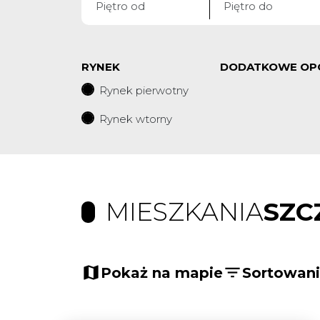
RYNEK
DODATKOWE OP
Rynek pierwotny
Rynek wtorny
MIESZKANIA
SZC
Pokaż na mapie
Sortowan