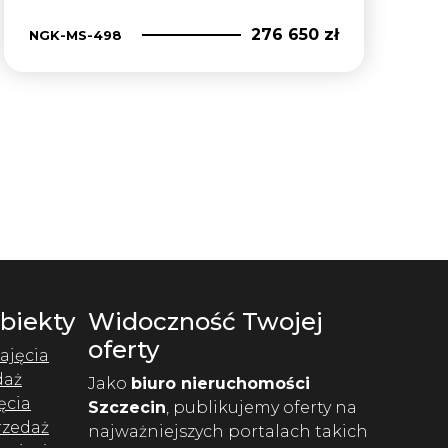
276 650 zł
NGK-MS-498
Obiekty
Widoczność Twojej
oferty
ajęcia
daż
Jako
biuro nieruchomości
ęcia
Szczecin
, publikujemy oferty na
rzedaż
najważniejszych portalach takich