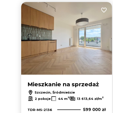
Dodaj
Mieszkanie na sprzedaż
Szczecin, Śródmieście
2
2
2 pokoje
44 m
13 613,64 zł/m
599 000 zł
TDR-MS-2136