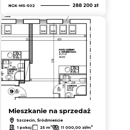
288 200 zł
NGK-MS-502
lubionych
Dodaj do ulubion
Mieszkanie na sprzedaż
Szczecin, Śródmieście
2
2
1 pokoj
25 m
11 000,00 zł/m