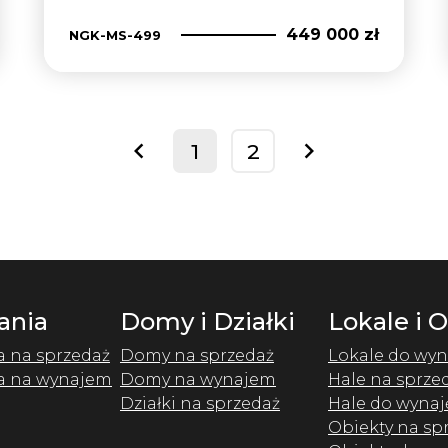
449 000 zł
NGK-MS-499
1
2
prev
next
ania
Domy i Działki
Lokale i 
a na sprzedaż
Domy na sprzedaż
Lokale do wyn
a na wynajem
Domy na wynajem
Hale na sprze
Działki na sprzedaż
Hale do wynaj
Obiekty na sp