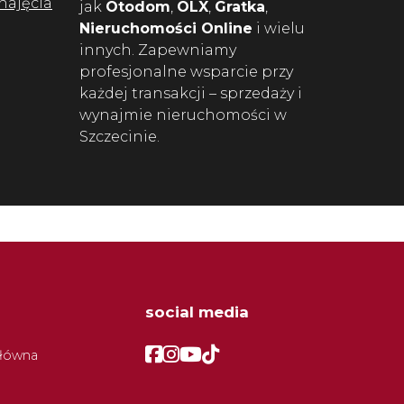
najęcia
jak
Otodom
,
OLX
,
Gratka
,
Nieruchomości Online
i wielu
innych. Zapewniamy
profesjonalne wsparcie przy
każdej transakcji – sprzedaży i
wynajmie nieruchomości w
Szczecinie.
social media
Facebook
Facebook
Facebook
Facebook
główna