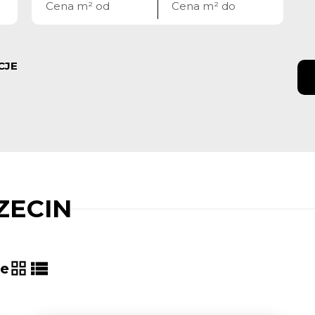
CJE
ZECIN
ie
tabela
lista