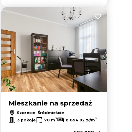
lubionych
Dodaj do ulubion
Mieszkanie na sprzedaż
Szczecin, Śródmieście
2
2
3 pokoje
70 m
8 894,92 zł/m