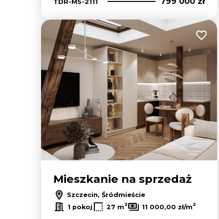
799 000 zł
TDR-MS-2111
Dodaj
Mieszkanie na sprzedaż
Szczecin, Śródmieście
2
2
1 pokoj
27 m
11 000,00 zł/m