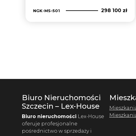
298 100 zł
NGK-MS-501
Biuro Nieruchomości
Mieszk
Szczecin – Lex-House
Mieszkani
Mieszkani
Biuro nieruchomości
Lex-House
oferuje profesjonalne
pośrednictwo w sprzedaży i