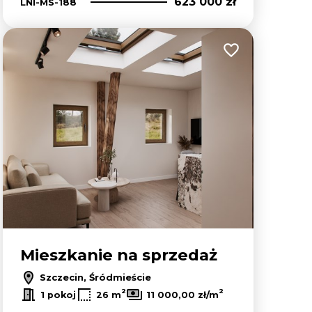
623 000 zł
LNI-MS-188
lubionych
Dodaj do ulubion
Mieszkanie na sprzedaż
Szczecin, Śródmieście
2
2
1 pokoj
26 m
11 000,00 zł/m