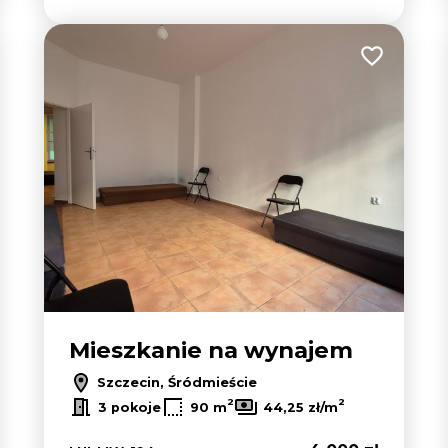
 do ulubionych
Dodaj do u
Mieszkanie na wynajem
Szczecin, Śródmieście
2
2
3 pokoje
90 m
44,25 zł/m