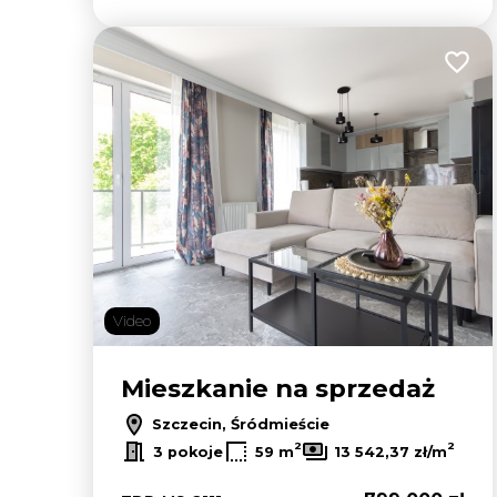
Dodaj
Video
Mieszkanie na sprzedaż
Szczecin, Śródmieście
2
2
3 pokoje
59 m
13 542,37 zł/m