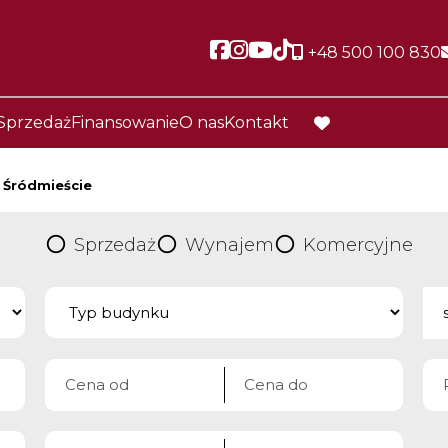
Social link
Social link
Social link
Social link
+48 500 100 830
Sprzedaż
Finansowanie
O nas
Kontakt
favorite
Śródmieście
Sprzedaż
Wynajem
Komercyjne