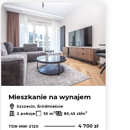
lubionych
Dodaj do ulubion
Mieszkanie na wynajem
Szczecin, Śródmieście
2
2
2 pokoje
55 m
85,45 zł/m
4 700 zł
TDR-MW-2120