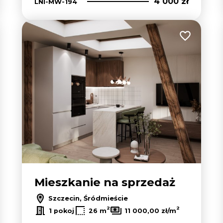
4 000 zł
LNI-MW-194
 do ulubionych
Dodaj do u
Mieszkanie na sprzedaż
Szczecin, Śródmieście
2
2
1 pokoj
26 m
11 000,00 zł/m