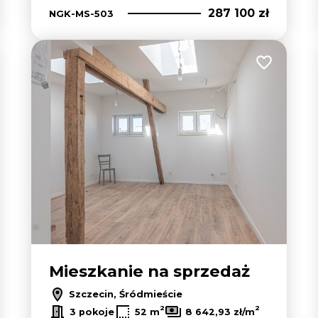
287 100 zł
NGK-MS-503
 do ulubionych
Dodaj do u
Mieszkanie na sprzedaż
Szczecin, Śródmieście
2
2
3 pokoje
52 m
8 642,93 zł/m