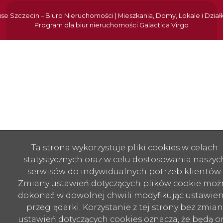
e Szczecin – Biuro Nieruchomości | Mieszkania, Domy, Lokale i Dział
Program dla biur nieruchomości
Galactica Virgo
Ta strona wykorzystuje pliki cookies w celach
statystycznych oraz w celu dostosowania naszyc
serwisów do indywidualnych potrzeb klientów.
Zmiany ustawień dotyczących plików cookie moż
dokonać w dowolnej chwili modyfikując ustawien
przeglądarki. Korzystanie z tej strony bez zmian
ustawień dotyczących cookies oznacza, że będą o