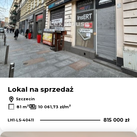
Lokal na sprzedaż
Szczecin
2
2
81 m
10 061,73 zł/m
815 000 zł
LH1-LS-40411