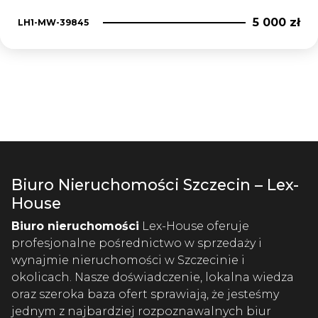
5 000 zł
LH1-MW-39845
Biuro Nieruchomości Szczecin – Lex-
House
Biuro nieruchomości
Lex-House oferuje
profesjonalne pośrednictwo w sprzedaży i
wynajmie nieruchomości w Szczecinie i
okolicach. Nasze doświadczenie, lokalna wiedza
oraz szeroka baza ofert sprawiają, że jesteśmy
jednym z najbardziej rozpoznawalnych biur