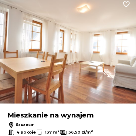
Dodaj
Mieszkanie na wynajem
Szczecin
2
2
4 pokoje
137 m
36,50 zł/m