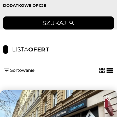
DODATKOWE OPCJE
SZUKAJ
LISTA
OFERT
Sortowanie
tabela
list
Dodaj