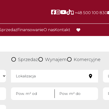
Social link
Social link
Social link
Social link
+48 500 100 830
Sprzedaż
Finansowanie
O nas
Kontakt
favorite
Sprzedaż
Wynajem
Komercyjne