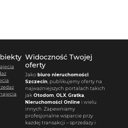
Obiekty
Widoczność Twojej
oferty
ajęcia
daż
Jako
biuro nieruchomości
ęcia
Szczecin
, publikujemy oferty na
rzedaż
najważniejszych portalach takich
najęcia
jak
Otodom
,
OLX
,
Gratka
,
Nieruchomości Online
i wielu
innych. Zapewniamy
profesjonalne wsparcie przy
każdej transakcji – sprzedaży i