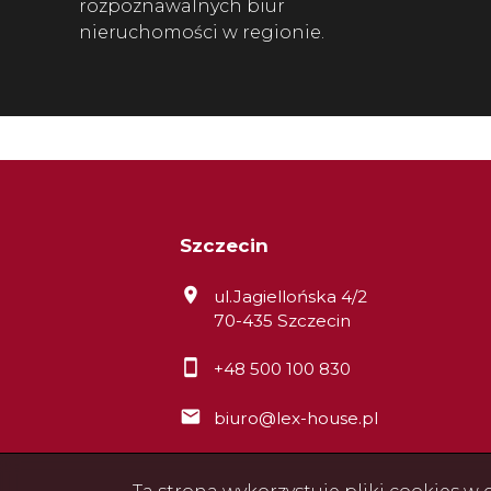
rozpoznawalnych biur
nieruchomości w regionie.
Szczecin
ul.Jagiellońska 4/2
70-435 Szczecin
+48 500 100 830
biuro@lex-house.pl