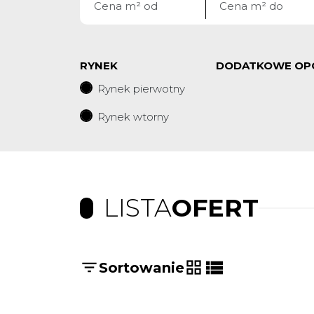
RYNEK
DODATKOWE OP
Rynek pierwotny
Rynek wtorny
LISTA
OFERT
Sortowanie
tabela
lista