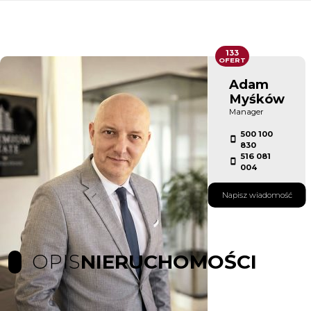
133
OFERT
Adam
Myśków
Manager
500 100
830
516 081
004
Napisz wiadomość
OPIS
NIERUCHOMOŚCI