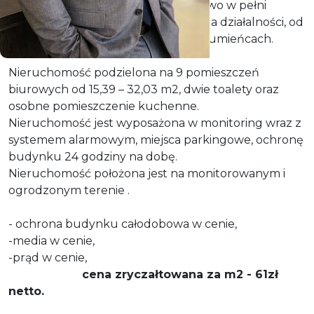
Lokale biurowe dostępne całodobowo w pełni
wyposażone gotowe do prowadzenia działalności, od
15,39m2 powierzchni położone na Gumieńcach.
Nieruchomość podzielona na 9 pomieszczeń
biurowych od 15,39 – 32,03 m2, dwie toalety oraz
osobne pomieszczenie kuchenne.
Nieruchomość jest wyposażona w monitoring wraz z
systemem alarmowym, miejsca parkingowe, ochronę
budynku 24 godziny na dobę.
Nieruchomość położona jest na monitorowanym i
ogrodzonym terenie .
- ochrona budynku całodobowa w cenie,
-media w cenie,
-prąd w cenie,
cena zryczałtowana za m2 - 61zł
netto.