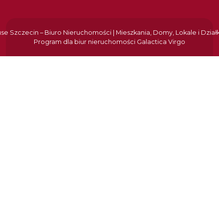
e Szczecin – Biuro Nieruchomości | Mieszkania, Domy, Lokale i Dział
Program dla biur nieruchomości
Galactica Virgo