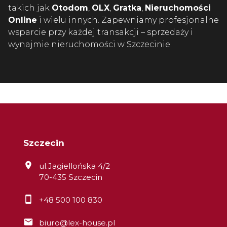
takich jak
Otodom
,
OLX
,
Gratka
,
Nieruchomości
Online
i wielu innych. Zapewniamy profesjonalne
wsparcie przy każdej transakcji – sprzedaży i
wynajmie nieruchomości w Szczecinie.
Szczecin
ul.Jagiellońska 4/2
70-435 Szczecin
+48 500 100 830
biuro@lex-house.pl