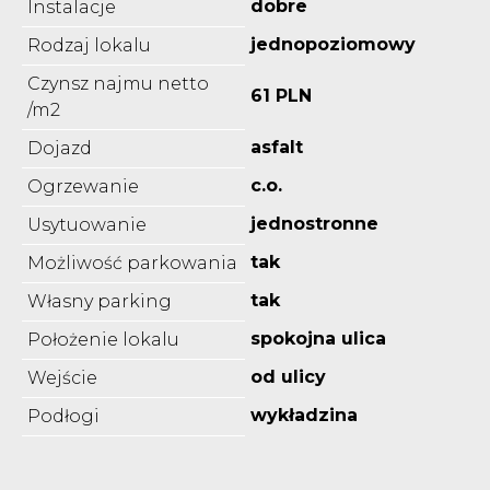
dobre
Instalacje
jednopoziomowy
Rodzaj lokalu
Czynsz najmu netto
61 PLN
/m2
asfalt
Dojazd
c.o.
Ogrzewanie
jednostronne
Usytuowanie
tak
Możliwość parkowania
tak
Własny parking
spokojna ulica
Położenie lokalu
od ulicy
Wejście
wykładzina
Podłogi