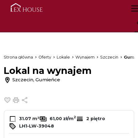
Strona główna
Oferty
Lokale
Wynajem
Szczecin
Gumie
Lokal na wynajem
Szczecin, Gumieńce
Dodaj do ulubionych
Drukuj
Udostępnij
2
31.07 m²
61,00 zł/m
2 piętro
LH1-LW-39048