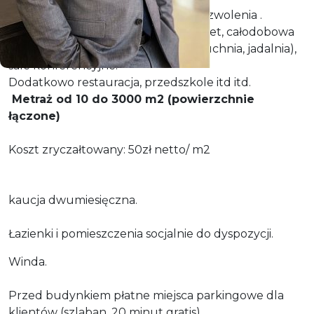
Budynek zlokalizowany przy al. Wyzwolenia .
W budynku wszystkie media, internet, całodobowa
ochrona, pomieszczenia socjalne (kuchnia, jadalnia),
sale konferencyjne.
Dodatkowo restauracja, przedszkole itd itd.
Metraż od 10 do 3000 m2 (powierzchnie
łączone)
Koszt zryczałtowany: 50zł netto/ m2
kaucja dwumiesięczna.
Łazienki i pomieszczenia socjalnie do dyspozycji.
Winda.
Przed budynkiem płatne miejsca parkingowe dla
klientów (szlaban, 20 minut gratis).