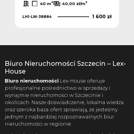
2
2
40 m
40,00 zł/m
 zł
1 600 zł
LH1-LW-38884
LH1
Biuro Nieruchomości Szczecin – Lex-
House
Biuro nieruchomości
Lex-House oferuje
profesjonalne pośrednictwo w sprzedaży i
wynajmie nieruchomości w Szczecinie i
okolicach. Nasze doświadczenie, lokalna wiedza
oraz szeroka baza ofert sprawiają, że jesteśmy
jednym z najbardziej rozpoznawalnych biur
nieruchomości w regionie.