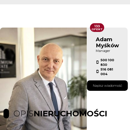
133
OFERT
Adam
Myśków
Manager
500 100
830
516 081
004
Napisz wiadomość
OPIS
NIERUCHOMOŚCI