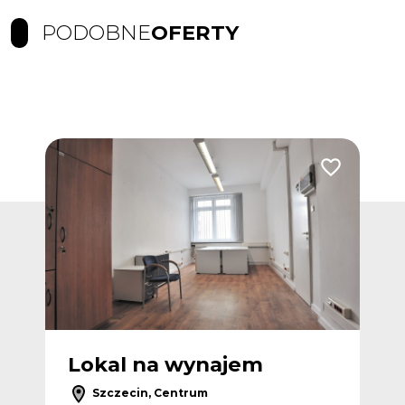
PODOBNE
OFERTY
Dodaj do ulubionych
Dodaj do ulub
Lokal na wynajem
L
Szczecin, Centrum