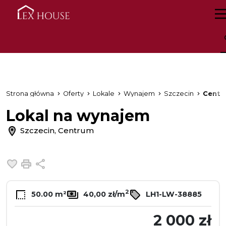
Strona główna
Oferty
Lokale
Wynajem
Szczecin
Centr
Lokal na wynajem
Szczecin, Centrum
Dodaj do ulubionych
Drukuj
Udostępnij
2
50.00 m²
40,00 zł/m
LH1-LW-38885
2 000 zł