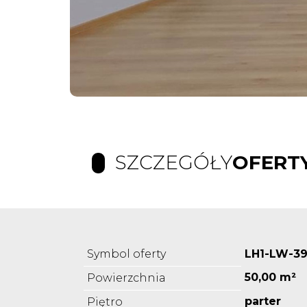
SZCZEGÓŁY
OFERT
Symbol oferty
LH1-LW-3
50,00 m²
Powierzchnia
parter
Piętro