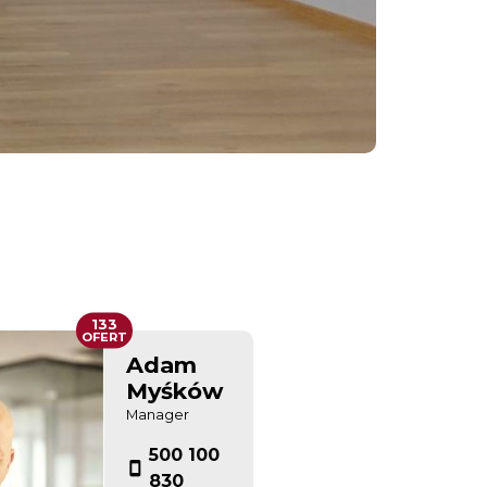
133
OFERT
Adam
Myśków
Manager
500 100
830