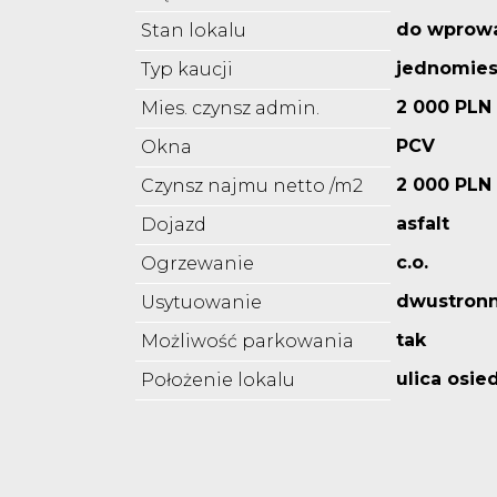
do wprow
Stan lokalu
jednomies
Typ kaucji
2 000 PLN
Mies. czynsz admin.
PCV
Okna
2 000 PLN
Czynsz najmu netto /m2
asfalt
Dojazd
c.o.
Ogrzewanie
dwustron
Usytuowanie
tak
Możliwość parkowania
ulica osie
Położenie lokalu