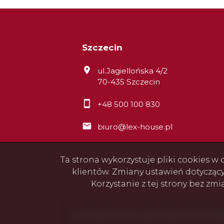
Szczecin
ul.Jagiellońska 4/2
70-435 Szczecin
+48 500 100 830
biuro@lex-house.pl
Ta strona wykorzystuje pliki cookies 
klientów. Zmiany ustawień dotycząc
Korzystanie z tej strony bez zm
Lex-House Szczecin – Biuro Nieruchomości | Mie