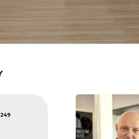
Y
9249