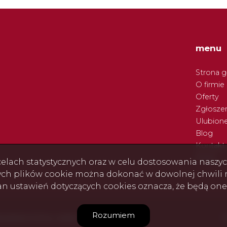
menu
Strona 
O firmie
Oferty
Zgłoszen
Ulubion
Blog
Kontakt
Rodo
w celach statystycznych oraz w celu dostosowania nasz
ych plików cookie można dokonać w dowolnej chwili m
ian ustawień dotyczących cookies oznacza, że będą on
Rozumiem
szkania, Domy, Lokale i Działki © 2026