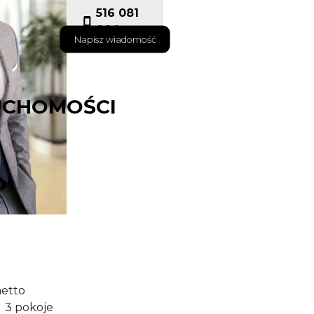
516 081
004
Napisz wiadomość
UCHOMOŚCI
o wynajęcia:
etto)
i pokoje
netto
b 3 pokoje