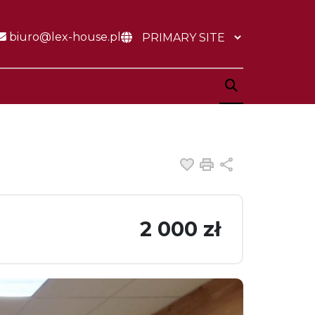
biuro@lex-house.pl
Dodaj do ulubiony
Drukuj
Udostępnij
2 000 zł