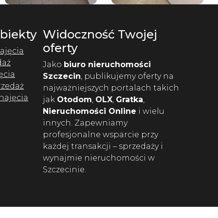
Obiekty
Widoczność Twojej
oferty
ajęcia
daż
Jako
biuro nieruchomości
ęcia
Szczecin
, publikujemy oferty na
rzedaż
najważniejszych portalach takich
najęcia
jak
Otodom
,
OLX
,
Gratka
,
Nieruchomości Online
i wielu
innych. Zapewniamy
profesjonalne wsparcie przy
każdej transakcji – sprzedaży i
wynajmie nieruchomości w
Szczecinie.