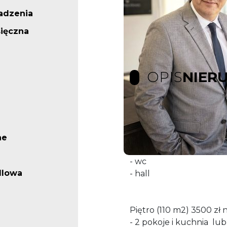
adzenia
ięczna
OPIS
NIER
Powierzchnia biurowa d
Parter 50 m2 (2000 zł n
ne
- 3 jednakowej wielkośc
- wc
dlowa
- hall
Piętro (110 m2) 3500 zł 
- 2 pokoje i kuchnia lu