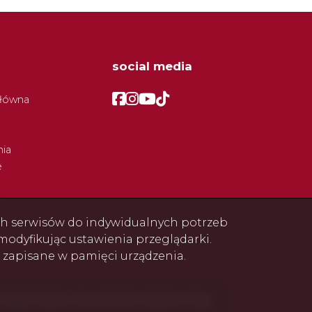
social media
Facebook
Facebook
Facebook
Facebook
główna
ia
e
ych serwisów do indywidualnych potrzeb
odyfikując ustawienia przeglądarki.
e zapisane w pamięci urządzenia.
Program dla biur nieruchomości
Galactica Virgo