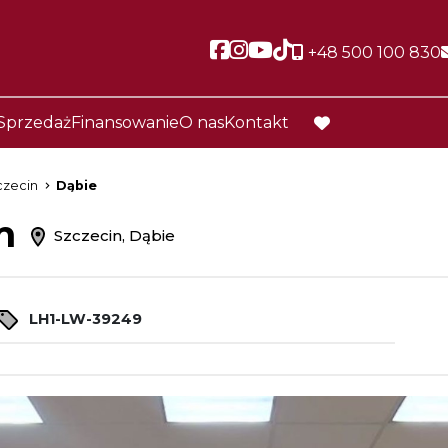
Social link
Social link
Social link
Social link
+48 500 100 830
Sprzedaż
Finansowanie
O nas
Kontakt
favorite
czecin
Dąbie
em
Szczecin, Dąbie
LH1-LW-39249