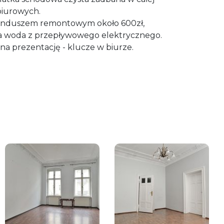
 biurowych.
funduszem remontowym około 600zł,
ła woda z przepływowego elektrycznego.
a prezentację - klucze w biurze.