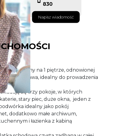
830
Napisz wiadomość
UCHOMOŚCI
17m2, położony na 1 piętrze, odnowionej
taku Bogusława, idealny do prowadzenia
usługowej.
kładają się trzy pokoje, w których
aterie, stary piec, duże okna, jeden z
 podwórka idealny jako pokój
net, dodatkowo małe archiwum,
kuchennym i łazienka z kabiną
latka schodowa czysta zadbana w całej