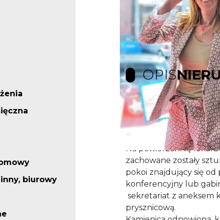
OPIS
NIER
żenia
ięczna
Lokal o powierzchni 86,
kamienicy tuż przy dep
działalności biurowo - 
Na powierzchnię lokalu s
zachowane zostały sztuk
iomowy
pokoi znajdujący się od
inny, biurowy
konferencyjny lub gabi
sekretariat z aneksem 
prysznicową.
ne
Kamienica odnowiona, k