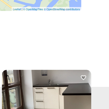
Leaflet
|
© OpenMapTiles
© OpenStreetMap contributors
lubionych
Dodaj do ulubio