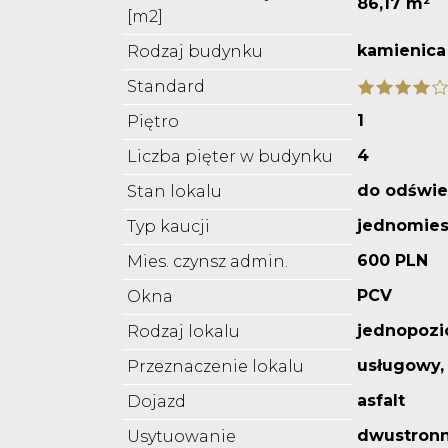
86,17 m²
[m2]
kamienica
Rodzaj budynku
Standard
1
Piętro
4
Liczba pięter w budynku
do odświe
Stan lokalu
jednomies
Typ kaucji
600 PLN
Mies. czynsz admin.
PCV
Okna
jednopoz
Rodzaj lokalu
usługowy, 
Przeznaczenie lokalu
asfalt
Dojazd
dwustron
Usytuowanie