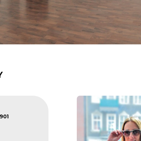
Y
901