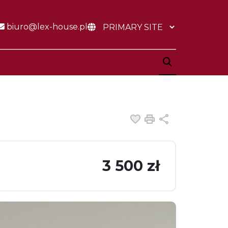
biuro@lex-house.pl
Dodaj do ulubiony
Drukuj
Udostępnij
3 500 zł