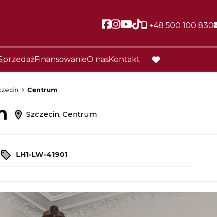
Social link
Social link
Social link
Social link
+48 500 100 830
Sprzedaż
Finansowanie
O nas
Kontakt
favorite
czecin
Centrum
em
Szczecin, Centrum
LH1-LW-41901