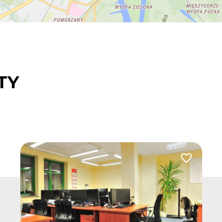
TY
 do ulubionych
Dodaj do u