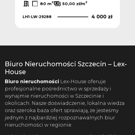
2
2
80 m
50,00 zł/m
 zł
4 000 zł
LH1-LW-29288
LH1
Biuro Nieruchomości Szczecin – Lex-
House
Biuro nieruchomości
Lex-House oferuje
profesjonalne pośrednictwo w sprzedaży i
wynajmie nieruchomości w Szczecinie i
okolicach. Nasze doświadczenie, lokalna wiedza
oraz szeroka baza ofert sprawiają, że jesteśmy
jednym z najbardziej rozpoznawalnych biur
nieruchomości w regionie.