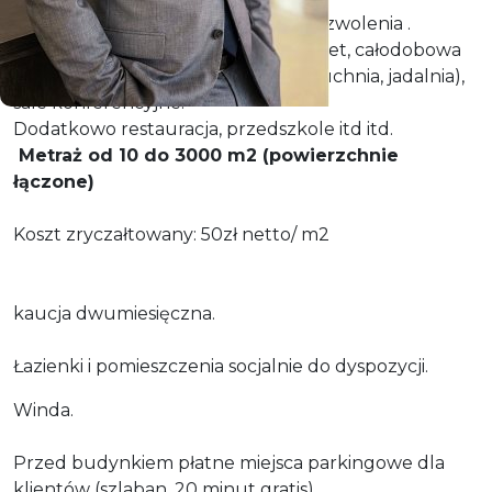
Budynek zlokalizowany przy al. Wyzwolenia .
W budynku wszystkie media, internet, całodobowa
ochrona, pomieszczenia socjalne (kuchnia, jadalnia),
sale konferencyjne.
Dodatkowo restauracja, przedszkole itd itd.
Metraż od 10 do 3000 m2 (powierzchnie
łączone)
Koszt zryczałtowany: 50zł netto/ m2
kaucja dwumiesięczna.
Łazienki i pomieszczenia socjalnie do dyspozycji.
Winda.
Przed budynkiem płatne miejsca parkingowe dla
klientów (szlaban, 20 minut gratis).