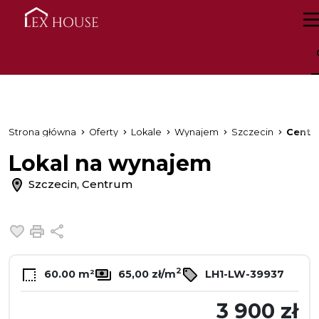
Strona główna
Oferty
Lokale
Wynajem
Szczecin
Centr
Lokal na wynajem
Szczecin, Centrum
Dodaj do ulubionych
Drukuj
Udostępnij
2
60.00 m²
65,00 zł/m
LH1-LW-39937
3 900 zł