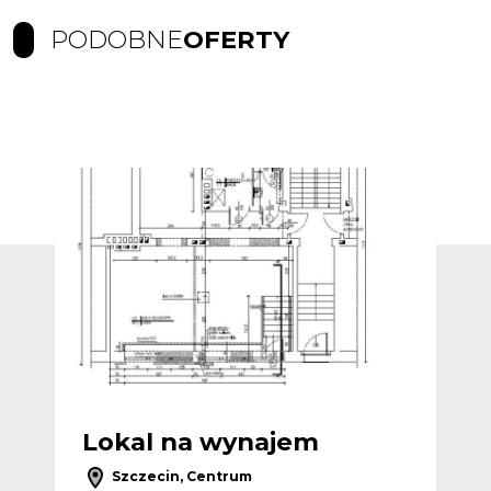
PODOBNE
OFERTY
Dodaj do ulubionych
Dodaj do ulub
Lokal na wynajem
L
Szczecin, Centrum