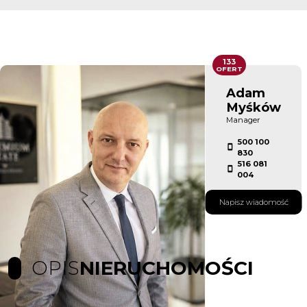
133
OFERT
Adam
Myśków
Manager
500 100
830
516 081
004
Napisz wiadomość
OPIS
NIERUCHOMOŚCI