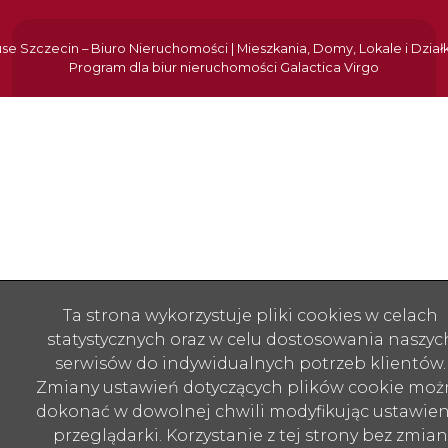
e Szczecin – Biuro Nieruchomości | Mieszkania, Domy, Lokale i Dział
Program dla biur nieruchomości
Galactica Virgo
Ta strona wykorzystuje pliki cookies w celach
statystycznych oraz w celu dostosowania naszyc
serwisów do indywidualnych potrzeb klientów.
Zmiany ustawień dotyczących plików cookie moż
dokonać w dowolnej chwili modyfikując ustawien
przeglądarki. Korzystanie z tej strony bez zmian