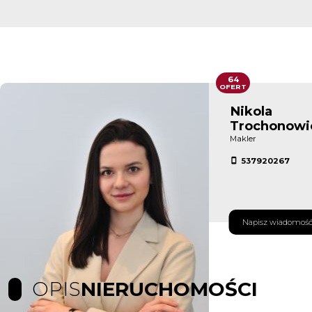
64
OFERT
Nikola
Trochonowi
Makler
537920267
Napisz wiadomoś
OPIS
NIERUCHOMOŚCI