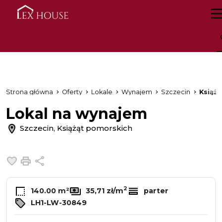
Strona główna
Oferty
Lokale
Wynajem
Szczecin
Książ
Lokal na wynajem
Szczecin, Książąt pomorskich
Dodaj do ulubionych
Drukuj
Udostępnij
2
140.00 m²
35,71 zł/m
parter
LH1-LW-30849