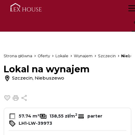
Strona główna
Oferty
Lokale
Wynajem
Szczecin
Niebu
Lokal na wynajem
Szczecin, Niebuszewo
Dodaj do ulubionych
Drukuj
Udostępnij
2
57.74 m²
138,55 zł/m
parter
LH1-LW-39973