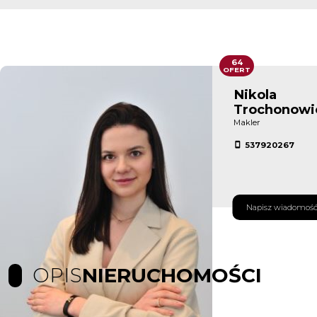
64
OFERT
Nikola
Trochonowi
Makler
537920267
Napisz wiadomoś
OPIS
NIERUCHOMOŚCI