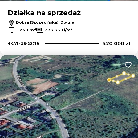
Działka na sprzedaż
Dobra (Szczecińska), Dołuje
2
2
1 260 m
333,33 zł/m
420 000 zł
4KAT-GS-22719
Dodaj