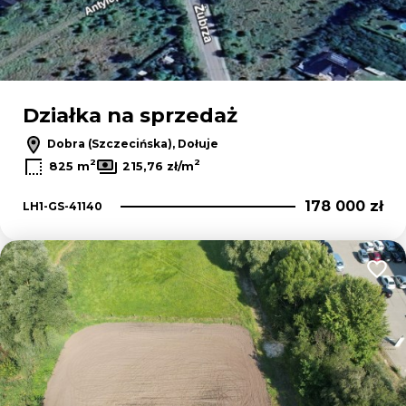
Działka na sprzedaż
Dobra (Szczecińska), Dołuje
2
2
825 m
215,76 zł/m
178 000 zł
LH1-GS-41140
Dodaj