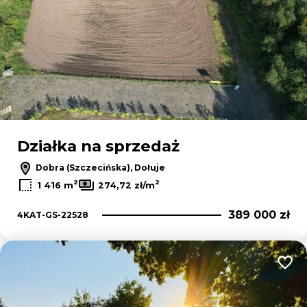
Działka na sprzedaż
Dobra (Szczecińska), Dołuje
2
2
1 416 m
274,72 zł/m
389 000 zł
4KAT-GS-22528
Dodaj