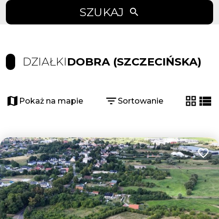
SZUKAJ
DZIAŁKI
DOBRA (SZCZECIŃSKA)
Pokaż na mapie
Sortowanie
tabela
list
Dodaj