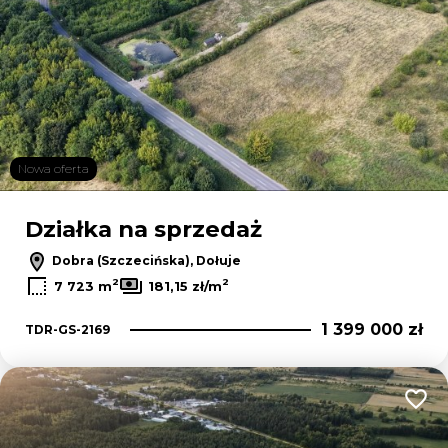
Nowa oferta
Działka na sprzedaż
Dobra (Szczecińska), Dołuje
2
2
7 723 m
181,15 zł/m
1 399 000 zł
TDR-GS-2169
Dodaj