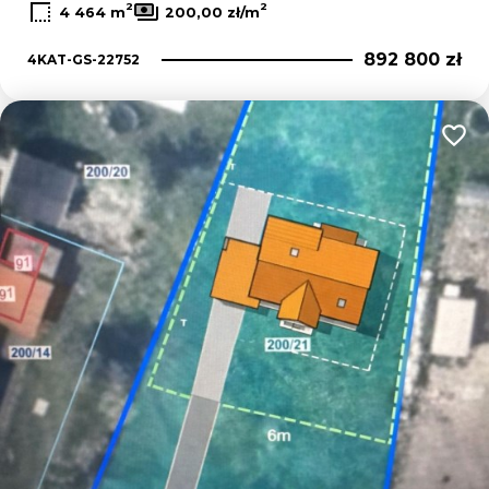
2
2
4 464 m
200,00 zł/m
892 800 zł
4KAT-GS-22752
Dodaj