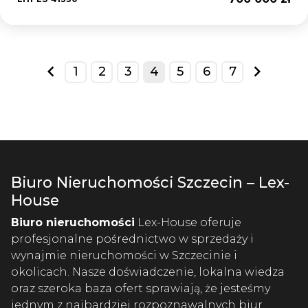
1
2
3
4
5
6
7
prev
next
Biuro Nieruchomości Szczecin – Lex-
House
Biuro nieruchomości
Lex-House oferuje
profesjonalne pośrednictwo w sprzedaży i
wynajmie nieruchomości w Szczecinie i
okolicach. Nasze doświadczenie, lokalna wiedza
oraz szeroka baza ofert sprawiają, że jesteśmy
jednym z najbardziej rozpoznawalnych biur