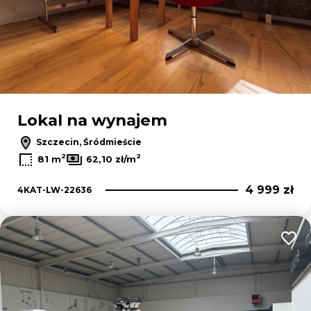
Lokal na wynajem
Szczecin, Śródmieście
2
2
81 m
62,10 zł/m
4 999 zł
4KAT-LW-22636
Dodaj