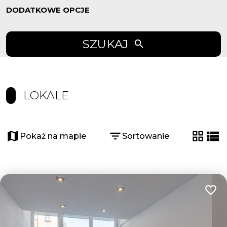
DODATKOWE OPCJE
SZUKAJ
LOKALE
Pokaż na mapie
Sortowanie
tabela
list
Dodaj