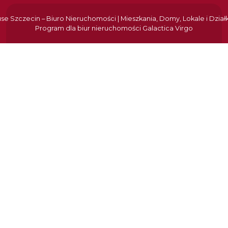
e Szczecin – Biuro Nieruchomości | Mieszkania, Domy, Lokale i Dział
Program dla biur nieruchomości
Galactica Virgo