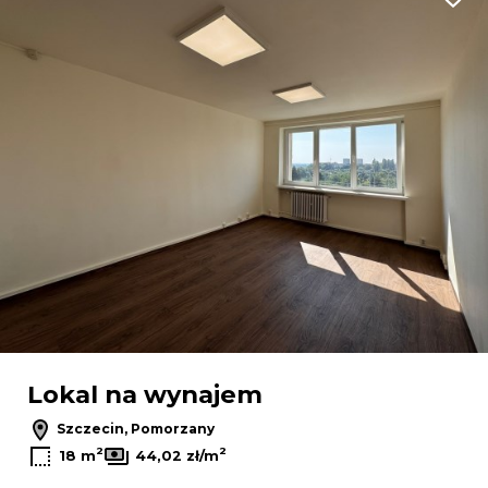
Dodaj
Lokal na wynajem
Szczecin, Pomorzany
2
2
18 m
44,02 zł/m