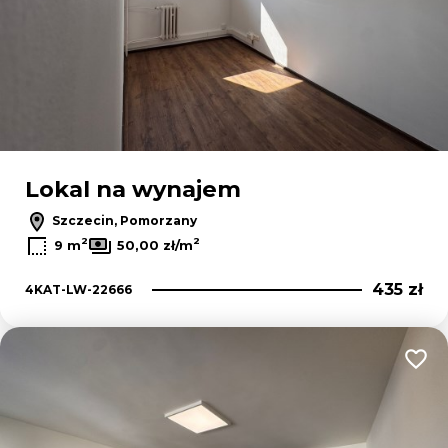
Lokal na wynajem
Szczecin, Pomorzany
2
2
9 m
50,00 zł/m
435 zł
4KAT-LW-22666
Dodaj