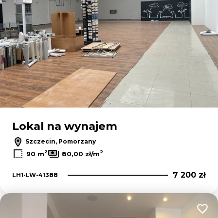
Lokal na wynajem
Szczecin, Pomorzany
2
2
90 m
80,00 zł/m
7 200 zł
LH1-LW-41388
Dodaj