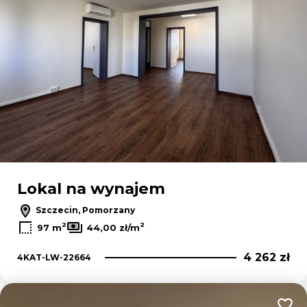
Lokal na wynajem
Szczecin, Pomorzany
2
2
97 m
44,00 zł/m
4 262 zł
4KAT-LW-22664