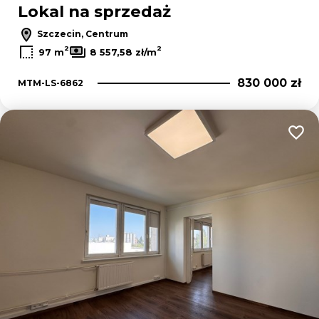
Lokal na sprzedaż
Szczecin, Centrum
2
2
97 m
8 557,58 zł/m
830 000 zł
MTM-LS-6862
Dodaj