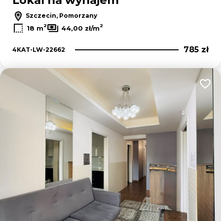
Lokal na wynajem
Szczecin, Pomorzany
2
2
18 m
44,00 zł/m
785 zł
4KAT-LW-22662
Dodaj