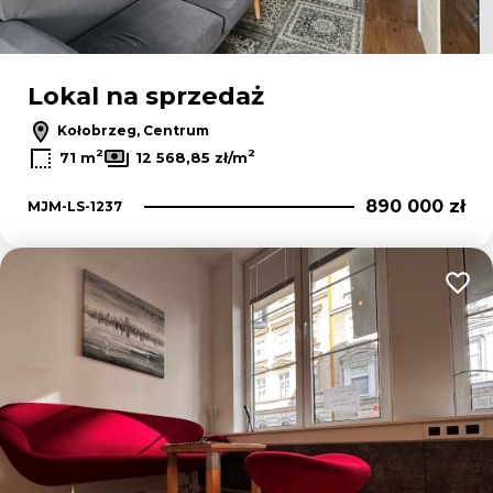
Lokal na sprzedaż
Kołobrzeg, Centrum
2
2
71 m
12 568,85 zł/m
890 000 zł
MJM-LS-1237
Dodaj