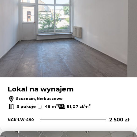
Lokal na wynajem
Szczecin, Niebuszewo
2
2
3 pokoje
49 m
51,07 zł/m
2 500 zł
NGK-LW-490