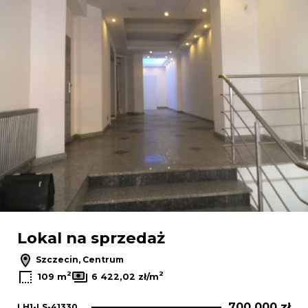
Lokal na sprzedaż
Szczecin, Centrum
2
2
109 m
6 422,02 zł/m
700 000 zł
LH1-LS-41330