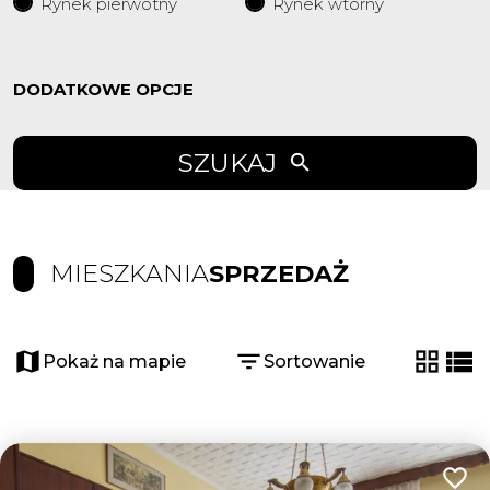
Rynek pierwotny
Rynek wtorny
DODATKOWE OPCJE
SZUKAJ
MIESZKANIA
SPRZEDAŻ
Pokaż na mapie
Sortowanie
tabela
list
Dodaj