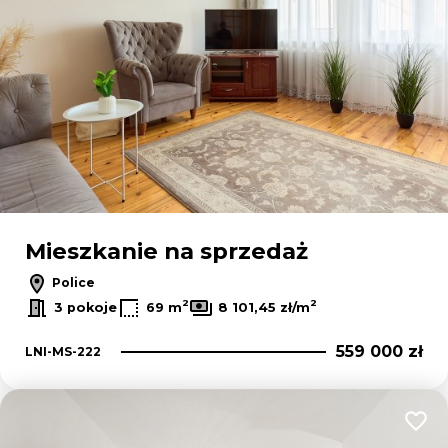
Mieszkanie na sprzedaż
Police
2
2
3 pokoje
69 m
8 101,45 zł/m
559 000 zł
LNI-MS-222
Dodaj