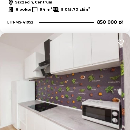
Szczecin, Centrum
2
2
6 pokoi
94 m
9 015,70 zł/m
850 000 zł
LH1-MS-41952
Dodaj