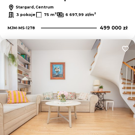
Stargard, Centrum
2
2
3 pokoje
75 m
6 697,99 zł/m
499 000 zł
MJM-MS-1278
Dodaj