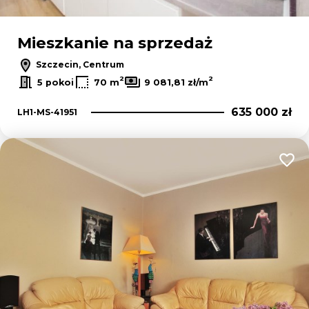
Mieszkanie na sprzedaż
Szczecin, Centrum
2
2
5 pokoi
70 m
9 081,81 zł/m
635 000 zł
LH1-MS-41951
Dodaj