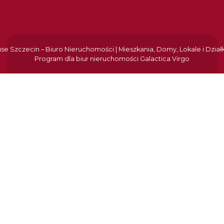
e Szczecin – Biuro Nieruchomości | Mieszkania, Domy, Lokale i Dział
Program dla biur nieruchomości
Galactica Virgo