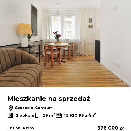
Mieszkanie na sprzedaż
Szczecin, Centrum
2
2
2 pokoje
29 m
12 920,96 zł/m
376 000 zł
LH1-MS-41963