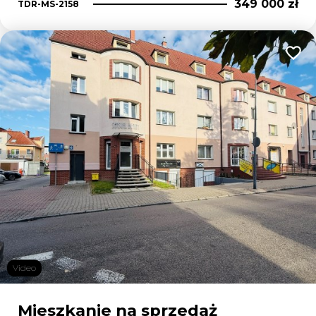
349 000 zł
TDR-MS-2158
Dodaj
Video
Mieszkanie na sprzedaż