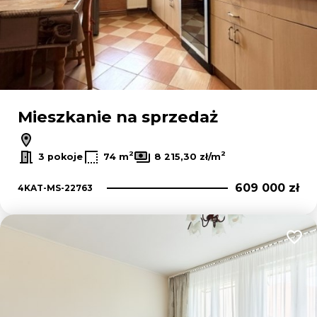
Mieszkanie na sprzedaż
2
2
3 pokoje
74 m
8 215,30 zł/m
609 000 zł
4KAT-MS-22763
Dodaj