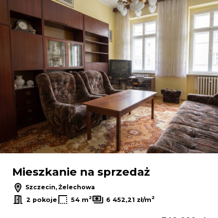
Mieszkanie na sprzedaż
Szczecin, Żelechowa
2
2
2 pokoje
54 m
6 452,21 zł/m