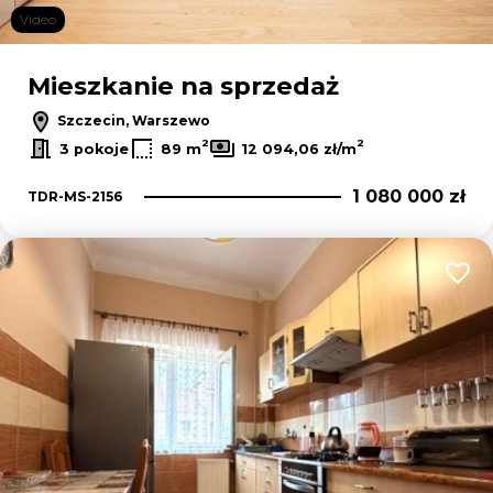
Video
Mieszkanie na sprzedaż
Szczecin, Warszewo
2
2
3 pokoje
89 m
12 094,06 zł/m
1 080 000 zł
TDR-MS-2156
Dodaj