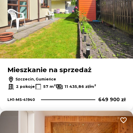
Mieszkanie na sprzedaż
Szczecin, Gumieńce
2
2
2 pokoje
57 m
11 435,86 zł/m
649 900 zł
LH1-MS-41940
Dodaj