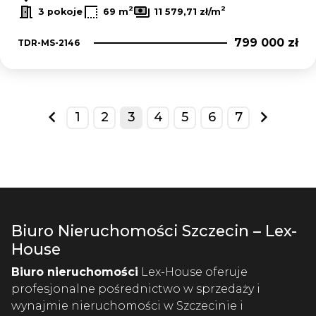
2
2
3 pokoje
69 m
11 579,71 zł/m
799 000 zł
TDR-MS-2146
1
2
3
4
5
6
7
prev
next
Biuro Nieruchomości Szczecin – Lex-
House
Biuro nieruchomości
Lex-House oferuje
profesjonalne pośrednictwo w sprzedaży i
wynajmie nieruchomości w Szczecinie i