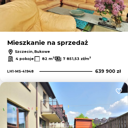
Mieszkanie na sprzedaż
Szczecin, Bukowe
2
2
4 pokoje
82 m
7 851,53 zł/m
639 900 zł
LH1-MS-41948
Dodaj