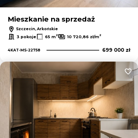
Mieszkanie na sprzedaż
Szczecin, Arkońskie
2
2
3 pokoje
65 m
10 720,86 zł/m
699 000 zł
4KAT-MS-22758
Dodaj