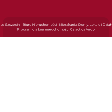
e Szczecin – Biuro Nieruchomości | Mieszkania, Domy, Lokale i Dział
Program dla biur nieruchomości
Galactica Virgo