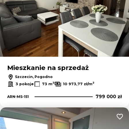
Mieszkanie na sprzedaż
Szczecin, Pogodno
2
2
3 pokoje
73 m
10 973,77 zł/m
799 000 zł
ARN-MS-151
Dodaj