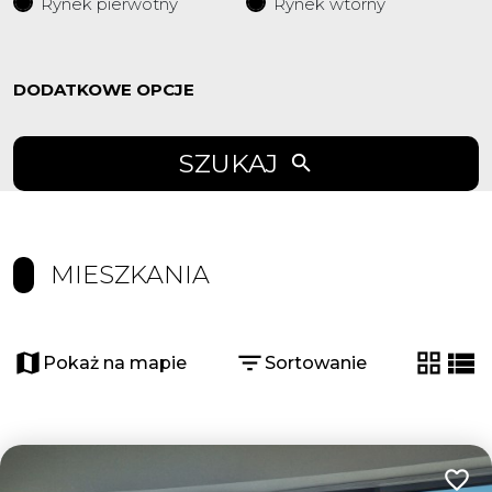
Rynek pierwotny
Rynek wtorny
DODATKOWE OPCJE
SZUKAJ
MIESZKANIA
Pokaż na mapie
Sortowanie
tabela
list
Dodaj