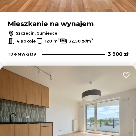
Mieszkanie na wynajem
Szczecin, Gumieńce
2
2
4 pokoje
120 m
32,50 zł/m
3 900 zł
TDR-MW-2139
Dodaj