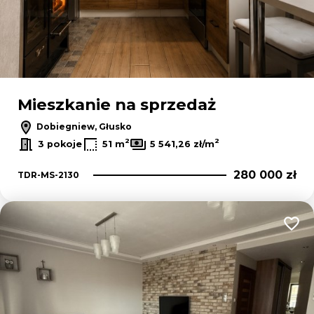
Mieszkanie na sprzedaż
Dobiegniew, Głusko
2
2
3 pokoje
51 m
5 541,26 zł/m
280 000 zł
TDR-MS-2130
Dodaj