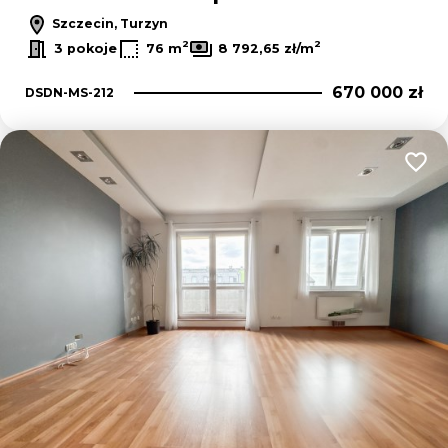
Szczecin, Turzyn
2
2
3 pokoje
76 m
8 792,65 zł/m
670 000 zł
DSDN-MS-212
Dodaj