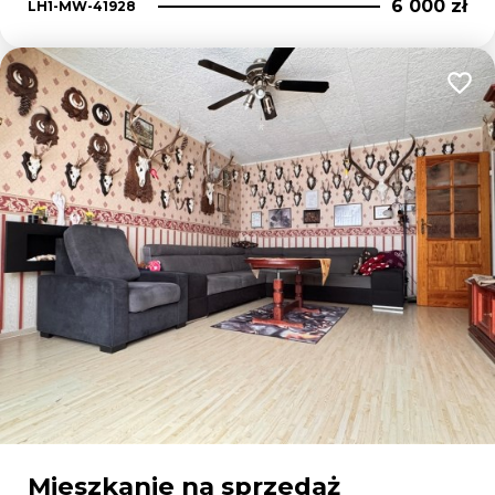
6 000 zł
LH1-MW-41928
Dodaj
Mieszkanie na sprzedaż