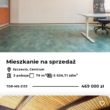
Mieszkanie na sprzedaż
Szczecin, Centrum
2
2
3 pokoje
79 m
5 936,71 zł/m
469 000 zł
TDR-MS-2133
Dodaj