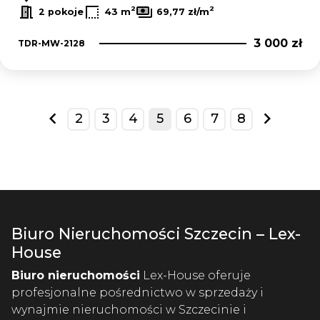
2
2
2 pokoje
43 m
69,77 zł/m
3 000 zł
TDR-MW-2128
2
3
4
5
6
7
8
prev
next
Biuro Nieruchomości Szczecin – Lex-
House
Biuro nieruchomości
Lex-House oferuje
profesjonalne pośrednictwo w sprzedaży i
wynajmie nieruchomości w Szczecinie i