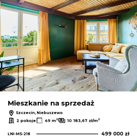
Mieszkanie na sprzedaż
Szczecin, Niebuszewo
2
2
2 pokoje
49 m
10 183,67 zł/m
499 000 zł
LNI-MS-218