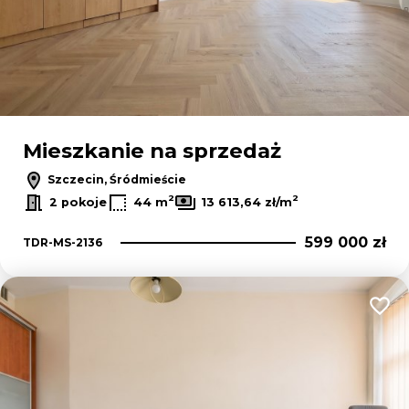
Mieszkanie na sprzedaż
Szczecin, Śródmieście
2
2
2 pokoje
44 m
13 613,64 zł/m
599 000 zł
TDR-MS-2136
Dodaj